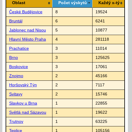
Oblast
Počet výskytů
Každý x-tý
České Budějovice
8
19524
Bruntál
6
6241
Jablonec nad Nisou
5
10877
Hlavní Město Praha
4
281118
Prachatice
3
11014
Brno
3
125625
Boskovice
3
17061
Znojmo
2
45166
Horšovský Týn
2
7117
Svitavy
2
15746
Slavkov u Brna
1
22855
Světlá nad Sázavou
1
19622
Trutnov
1
63225
Teplice
1
105156