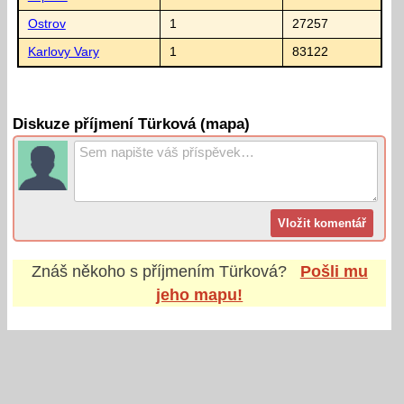
Ostrov
1
27257
Karlovy Vary
1
83122
Diskuze příjmení Türková (mapa)
Znáš někoho s příjmením
Türková
?
Pošli mu
jeho mapu!