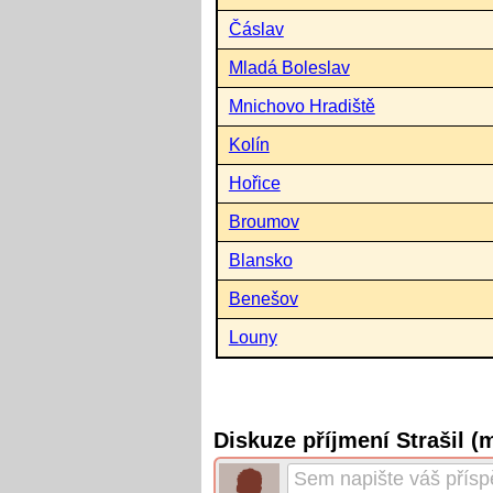
Čáslav
Mladá Boleslav
Mnichovo Hradiště
Kolín
Hořice
Broumov
Blansko
Benešov
Louny
Diskuze příjmení Strašil (