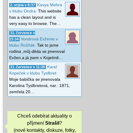
Kavya Mehra
2. srpna v 8:37
v klubu Ondra:
This website
has a clean layout and is
very easy to browse. The…
31. července v
Vondrová Evženie v
15:34
klubu Rožňák:
Tak to jsme
rodina ,můj děda se jmenoval
Evžen,a já jsem v Kojetíně…
Karel
31. července v 11:26
Kopeček v klubu Tyslbret:
Moje babička se jmenovala
Karolina Tyslbretová, nar.: 1871,
zemřela 20…
Chceš odebírat aktuality o
příjmení
Strašil
?
(nové kontakty, diskuze, fotky,