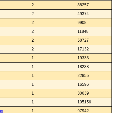
2
88257
2
49374
2
9908
2
11848
2
58727
2
17132
1
19333
1
18238
1
22855
1
16596
1
30639
1
105156
av
1
97942