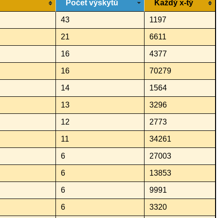
Počet výskytů
Každý x-tý
43
1197
21
6611
16
4377
16
70279
14
1564
13
3296
12
2773
11
34261
6
27003
6
13853
6
9991
6
3320