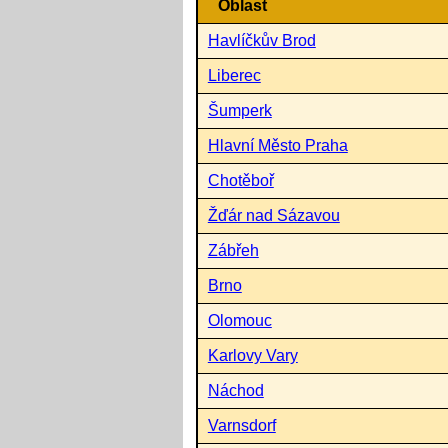
Oblast
Havlíčkův Brod
Liberec
Šumperk
Hlavní Město Praha
Chotěboř
Žďár nad Sázavou
Zábřeh
Brno
Olomouc
Karlovy Vary
Náchod
Varnsdorf