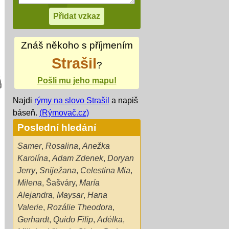
Znáš někoho s příjmením
Strašil
?
Pošli mu jeho mapu!
Najdi
rýmy na slovo Strašil
a napiš
báseň.
(Rýmovač.cz)
Poslední hledání
Samer
,
Rosalina
,
Anežka
Karolína
,
Adam Zdenek
,
Doryan
Jerry
,
Sniježana
,
Celestina Mia
,
Milena
,
Šašváry
,
María
Alejandra
,
Maysar
,
Hana
Valerie
,
Rozálie Theodora
,
Gerhardt
,
Quido Filip
,
Adélka
,