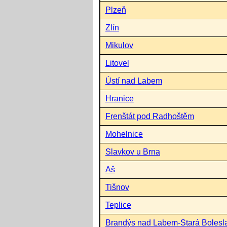
Plzeň
Zlín
Mikulov
Litovel
Ústí nad Labem
Hranice
Frenštát pod Radhoštěm
Mohelnice
Slavkov u Brna
Aš
Tišnov
Teplice
Brandýs nad Labem-Stará Bolesl