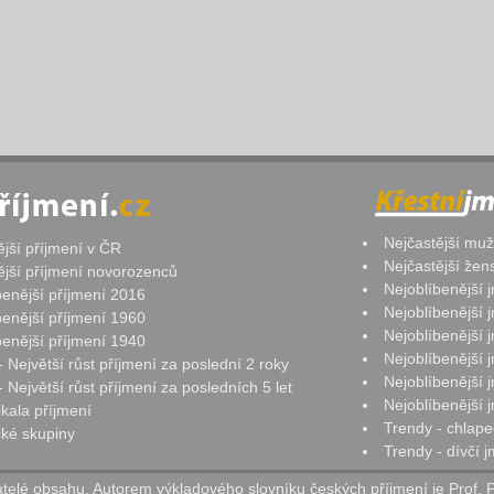
Nejčastější mu
ější příjmení v ČR
Nejčastější že
ější příjmení novorozenců
Nejoblíbenější
benější příjmení 2016
Nejoblíbenější
benější příjmení 1960
Nejoblíbenější
benější příjmení 1940
Nejoblíbenější
- Největší růst příjmení za poslední 2 roky
Nejoblíbenější
 Největší růst příjmení za posledních 5 let
Nejoblíbenější
ikala příjmení
Trendy - chlape
ké skupiny
Trendy - dívčí 
elé obsahu. Autorem výkladového slovníku českých příjmení je Prof. 