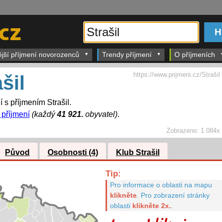
ější příjmení novorozenců
Trendy příjmení
O příjmeních
https://www.prijmeni.cz/Strašil
šil
í s příjmením Strašil.
 příjmení
(každý
41 921.
obyvatel)
.
Zobrazeno:
1 084x
Původ
Osobnosti (4)
Klub Strašil
Tip:
Pro informace o oblasti na mapu
klikněte
.
Pro zobrazení stránky
oblasti
klikněte 2x.
.