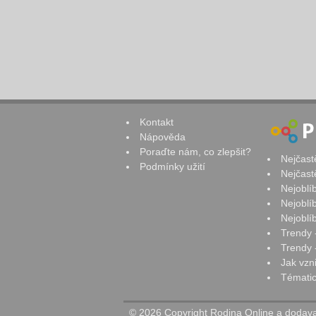
Kontakt
Nápověda
Poraďte nám, co zlepšit?
Nejčast
Podmínky užití
Nejčast
Nejoblí
Nejoblí
Nejoblí
Trendy 
Trendy -
Jak vzn
Tématic
© 2026 Copyright Rodina Online a dodavat