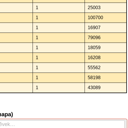
1
25003
1
100700
1
16907
1
79096
1
18059
1
16208
1
55562
1
58198
1
43089
mapa)