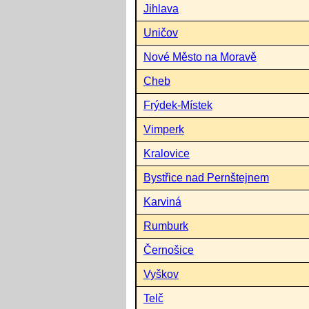
Jihlava
Uničov
Nové Město na Moravě
Cheb
Frýdek-Místek
Vimperk
Kralovice
Bystřice nad Pernštejnem
Karviná
Rumburk
Černošice
Vyškov
Telč