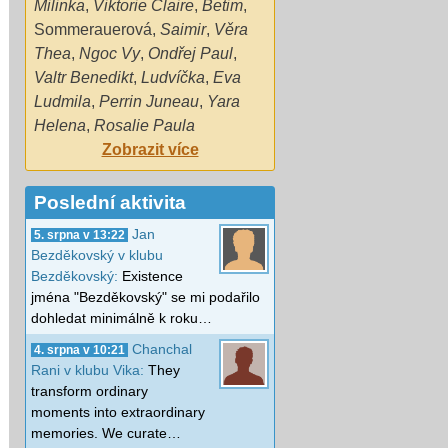
Milinka
,
Viktorie Claire
,
Betim
,
Sommerauerová
,
Saimir
,
Věra
Thea
,
Ngoc Vy
,
Ondřej Paul
,
Valtr Benedikt
,
Ludvíčka
,
Eva
Ludmila
,
Perrin Juneau
,
Yara
Helena
,
Rosalie Paula
Zobrazit více
Poslední aktivita
Jan
5. srpna v 13:22
Bezděkovský v klubu
Bezděkovský:
Existence
jména "Bezděkovský" se mi podařilo
dohledat minimálně k roku…
Chanchal
4. srpna v 10:21
Rani v klubu Vika:
They
transform ordinary
moments into extraordinary
memories. We curate…