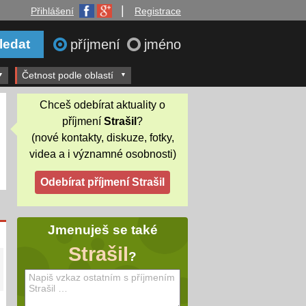
|
Přihlášení
Registrace
příjmení
jméno
Četnost podle oblastí
Chceš odebírat aktuality o
příjmení
Strašil
?
(nové kontakty, diskuze, fotky,
videa a i významné osobnosti)
Jmenuješ se také
Strašil
?