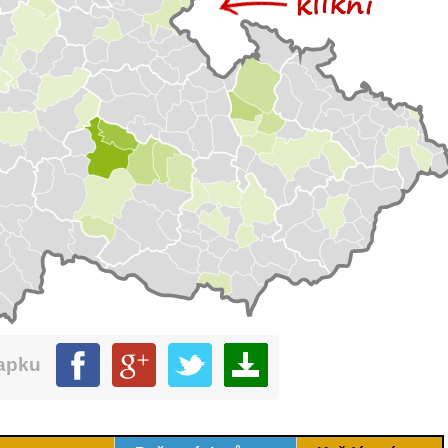
mapku