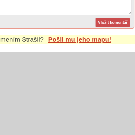
íjmením
Strašil
?
Pošli mu jeho mapu!