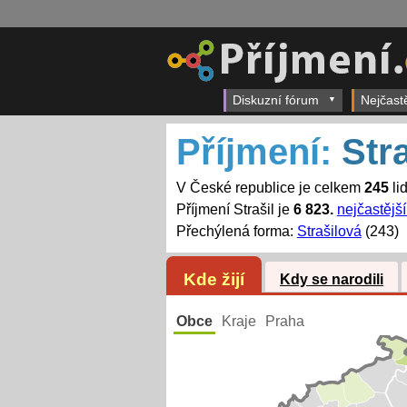
Diskuzní fórum
Nejčast
Příjmení:
Stra
V České republice je celkem
245
lid
Příjmení Strašil je
6 823.
nejčastější
Přechýlená forma:
Strašilová
(243)
Kde žijí
Kdy se narodili
Obce
Kraje
Praha