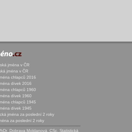
žská jména v ČR
nská jména v ČR
 jména chlapců 2016
 jména dívek 2016
 jména chlapců 1960
 jména dívek 1960
 jména chlapců 1945
 jména dívek 1945
cká jména za poslední 2 roky
jména za poslední 2 roky
PhDr. Dobrava Moldanová, CSc. Statistická