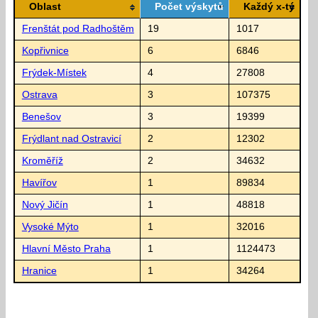
Oblast
Počet výskytů
Každý x-tý
Frenštát pod Radhoštěm
19
1017
Kopřivnice
6
6846
Frýdek-Místek
4
27808
Ostrava
3
107375
Benešov
3
19399
Frýdlant nad Ostravicí
2
12302
Kroměříž
2
34632
Havířov
1
89834
Nový Jičín
1
48818
Vysoké Mýto
1
32016
Hlavní Město Praha
1
1124473
Hranice
1
34264