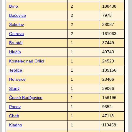
Brno
2
188438
Bučovice
2
7975
Sokolov
2
38087
Ostrava
2
161063
Bruntál
1
37449
Hlučín
1
40740
Kostelec nad Orlicí
1
24529
Teplice
1
105156
Hořovice
1
28406
Slaný
1
39066
České Budějovice
1
156196
Pacov
1
9352
Cheb
1
47118
Kladno
1
119458