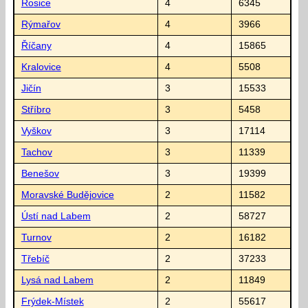
Rosice
4
6345
Rýmařov
4
3966
Říčany
4
15865
Kralovice
4
5508
Jičín
3
15533
Stříbro
3
5458
Vyškov
3
17114
Tachov
3
11339
Benešov
3
19399
Moravské Budějovice
2
11582
Ústí nad Labem
2
58727
Turnov
2
16182
Třebíč
2
37233
Lysá nad Labem
2
11849
Frýdek-Místek
2
55617