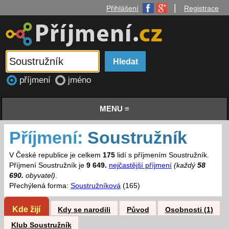
|
Přihlášení
Registrace
příjmení
jméno
MENU ≡
Příjmení:
Soustružník
V České republice je celkem
175
lidí s příjmením Soustružník.
Příjmení Soustružník je
9 649.
nejčastější příjmení
(každý
58
690.
obyvatel)
.
Přechýlená forma:
Soustružníková
(165)
Kde žijí
Kdy se narodili
Původ
Osobnosti (1)
Klub Soustružník