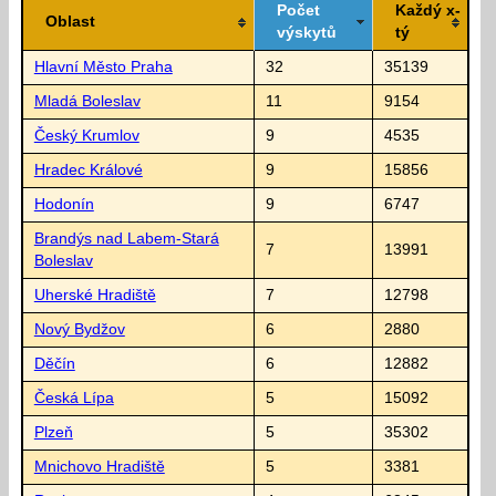
Počet
Každý x-
Oblast
výskytů
tý
Hlavní Město Praha
32
35139
Mladá Boleslav
11
9154
Český Krumlov
9
4535
Hradec Králové
9
15856
Hodonín
9
6747
Brandýs nad Labem-Stará
7
13991
Boleslav
Uherské Hradiště
7
12798
Nový Bydžov
6
2880
Děčín
6
12882
Česká Lípa
5
15092
Plzeň
5
35302
Mnichovo Hradiště
5
3381