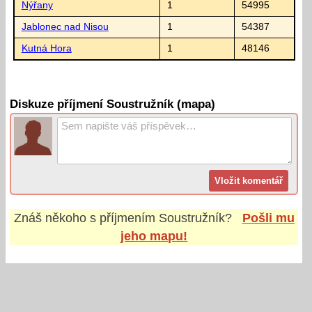
Nýřany
1
54995
Jablonec nad Nisou
1
54387
Kutná Hora
1
48146
Diskuze příjmení Soustružník (mapa)
Znáš někoho s příjmením
Soustružník
?
Pošli mu
jeho mapu!