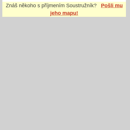
Znáš někoho s příjmením
Soustružník
?
Pošli mu
jeho mapu!