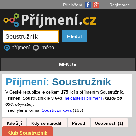
|
Přihlášení
Registrace
příjmení
jméno
MENU ≡
Příjmení:
Soustružník
V České republice je celkem
175
lidí s příjmením Soustružník.
Příjmení Soustružník je
9 649.
nejčastější příjmení
(každý
58
690.
obyvatel)
.
Přechýlená forma:
Soustružníková
(165)
Kde žijí
Kdy se narodili
Původ
Osobnosti (1)
Klub Soustružník