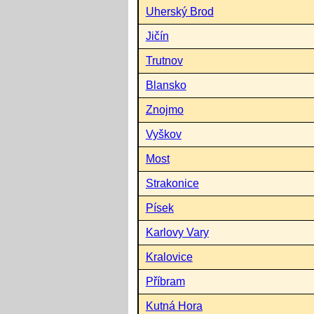
Uherský Brod
Jičín
Trutnov
Blansko
Znojmo
Vyškov
Most
Strakonice
Písek
Karlovy Vary
Kralovice
Příbram
Kutná Hora