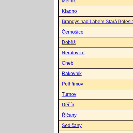
Mělník
Kladno
Brandýs nad Labem-Stará Bolesl
Černošice
Dobříš
Neratovice
Cheb
Rakovník
Pelhřimov
Turnov
Děčín
Říčany
Sedlčany