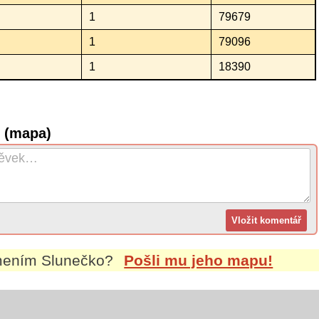
1
79679
1
79096
1
18390
o (mapa)
jmením
Slunečko
?
Pošli mu jeho mapu!