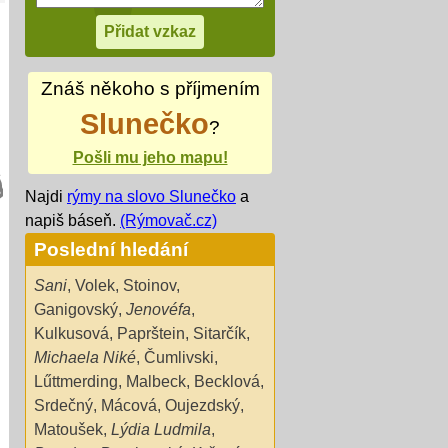
Znáš někoho s příjmením
Slunečko
?
Pošli mu jeho mapu!
Najdi
rýmy na slovo Slunečko
a
napiš báseň.
(Rýmovač.cz)
Poslední hledání
Sani
,
Volek
,
Stoinov
,
Ganigovský
,
Jenovéfa
,
Kulkusová
,
Paprštein
,
Sitarčík
,
Michaela Niké
,
Čumlivski
,
Lűttmerding
,
Malbeck
,
Becklová
,
Srdečný
,
Mácová
,
Oujezdský
,
Matoušek
,
Lýdia Ludmila
,