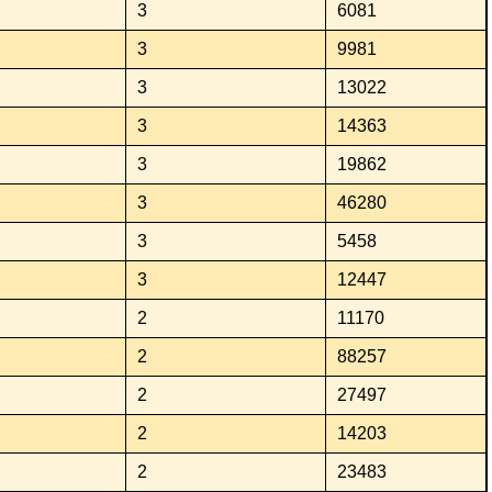
3
6081
3
9981
3
13022
3
14363
3
19862
3
46280
3
5458
3
12447
2
11170
2
88257
2
27497
2
14203
2
23483