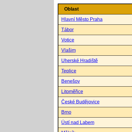
Oblast
Hlavní Město Praha
Tábor
Votice
Vlašim
Uherské Hradiště
Teplice
Benešov
Litoměřice
České Budějovice
Brno
Ústí nad Labem