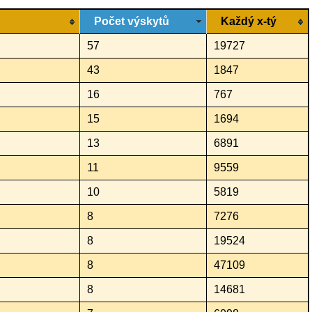
Počet výskytů
Každý x-tý
57
19727
43
1847
16
767
15
1694
13
6891
11
9559
10
5819
8
7276
8
19524
8
47109
8
14681