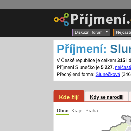
Diskuzní fórum
Nejčast
Příjmení:
Slu
V České republice je celkem
315
li
Příjmení Slunečko je
5 227.
nejčastě
Přechýlená forma:
Slunečková
(346
Kde žijí
Kdy se narodili
Obce
Kraje
Praha