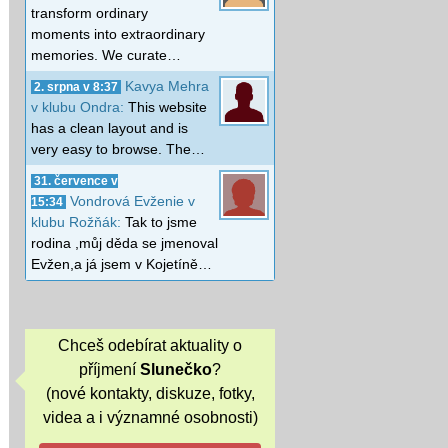
transform ordinary
moments into extraordinary
memories. We curate…
Kavya Mehra
2. srpna v 8:37
v klubu Ondra:
This website
has a clean layout and is
very easy to browse. The…
31. července v
Vondrová Evženie v
15:34
klubu Rožňák:
Tak to jsme
rodina ,můj děda se jmenoval
Evžen,a já jsem v Kojetíně…
Chceš odebírat aktuality o
příjmení
Slunečko
?
(nové kontakty, diskuze, fotky,
videa a i významné osobnosti)