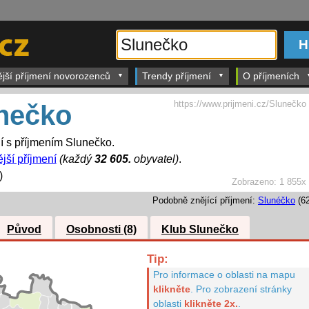
ější příjmení novorozenců
Trendy příjmení
O příjmeních
https://www.prijmeni.cz/Slunečko
nečko
dí s příjmením Slunečko.
jší příjmení
(každý
32 605.
obyvatel)
.
)
Zobrazeno:
1 855x
Podobně znějící příjmení:
Slunéčko
(62
Původ
Osobnosti (8)
Klub Slunečko
Tip:
Pro informace o oblasti na mapu
klikněte
.
Pro zobrazení stránky
oblasti
klikněte 2x.
.