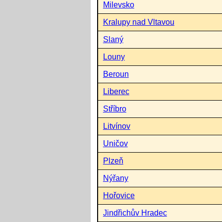
Milevsko
Kralupy nad Vltavou
Slaný
Louny
Beroun
Liberec
Stříbro
Litvínov
Uničov
Plzeň
Nýřany
Hořovice
Jindřichův Hradec