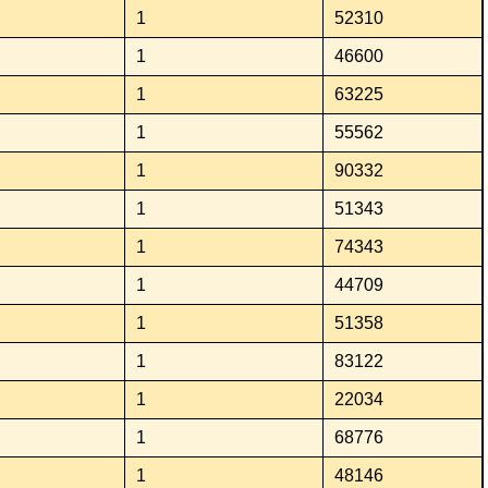
1
52310
1
46600
1
63225
1
55562
1
90332
1
51343
1
74343
1
44709
1
51358
1
83122
1
22034
1
68776
1
48146