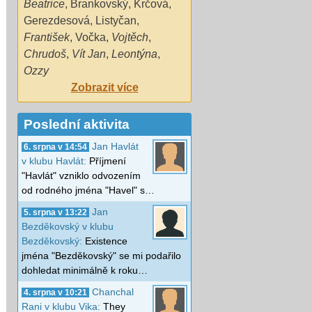
Beatrice
,
Brankovský
,
Krčová
,
Gerezdesová
,
Listyčan
,
František
,
Vočka
,
Vojtěch
,
Chrudoš
,
Vít Jan
,
Leontýna
,
Ozzy
Zobrazit více
Poslední aktivita
Jan Havlát
6. srpna v 14:54
v klubu Havlát:
Příjmení
"Havlát" vzniklo odvozením
od rodného jména "Havel" s…
Jan
5. srpna v 13:22
Bezděkovský v klubu
Bezděkovský:
Existence
jména "Bezděkovský" se mi podařilo
dohledat minimálně k roku…
Chanchal
4. srpna v 10:21
Rani v klubu Vika:
They