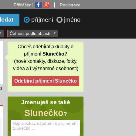
|
Přihlášení
Registrace
příjmení
jméno
Četnost podle oblastí
Chceš odebírat aktuality o
příjmení
Slunečko
?
(nové kontakty, diskuze, fotky,
videa a i významné osobnosti)
)
Jmenuješ se také
Slunečko
?