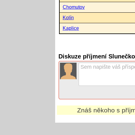
Chomutov
Kolín
Kaplice
Diskuze příjmení Slunečk
Znáš někoho s pří