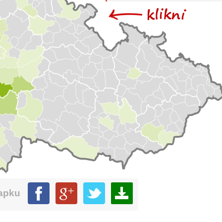
mapku