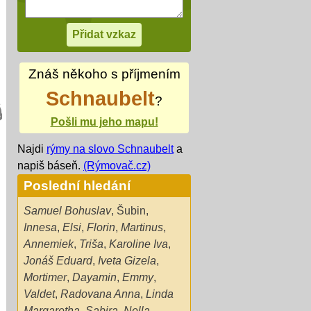
Znáš někoho s příjmením
Schnaubelt
?
Pošli mu jeho mapu!
Najdi
rýmy na slovo Schnaubelt
a
napiš báseň.
(Rýmovač.cz)
Poslední hledání
Samuel Bohuslav
,
Šubin
,
Innesa
,
Elsi
,
Florin
,
Martinus
,
Annemiek
,
Triša
,
Karoline Iva
,
Jonáš Eduard
,
Iveta Gizela
,
Mortimer
,
Dayamin
,
Emmy
,
Valdet
,
Radovana Anna
,
Linda
Margaretha
,
Sabira
,
Nella