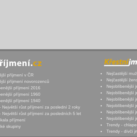
Nejčastější mu
ější příjmení v ČR
Nejčastější že
ější příjmení novorozenců
Nejoblíbenější
benější příjmení 2016
Nejoblíbenější
benější příjmení 1960
Nejoblíbenější
benější příjmení 1940
Nejoblíbenější
- Největší růst příjmení za poslední 2 roky
Nejoblíbenější
 Největší růst příjmení za posledních 5 let
Nejoblíbenější
ikala příjmení
Trendy - chlape
ké skupiny
Trendy - dívčí 