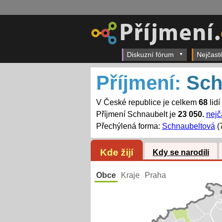
Diskuzní fórum
Nejčast
Příjmení:
Sch
V České republice je celkem
68
lidí
Příjmení Schnaubelt je
23 050.
nejč
Přechýlená forma:
Schnaubeltová
(
Kde žijí
Kdy se narodili
Obce
Kraje
Praha