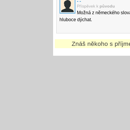
- -
Příspěvek k
původu
Možná z německého slova 
hluboce dýchat.
Znáš někoho s příj