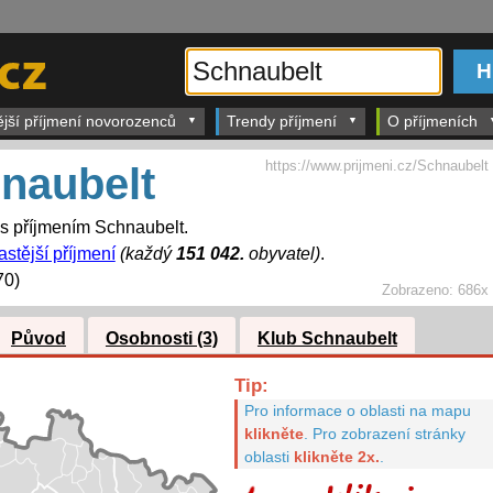
ější příjmení novorozenců
Trendy příjmení
O příjmeních
https://www.prijmeni.cz/Schnaubelt
naubelt
 s příjmením Schnaubelt.
astější příjmení
(každý
151 042.
obyvatel)
.
70)
Zobrazeno:
686x
Původ
Osobnosti (3)
Klub Schnaubelt
Tip:
Pro informace o oblasti na mapu
klikněte
.
Pro zobrazení stránky
oblasti
klikněte 2x.
.