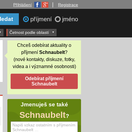
|
Přihlášení
Registrace
příjmení
jméno
Četnost podle oblastí
Chceš odebírat aktuality o
příjmení
Schnaubelt
?
(nové kontakty, diskuze, fotky,
videa a i významné osobnosti)
Jmenuješ se také
Schnaubelt
?