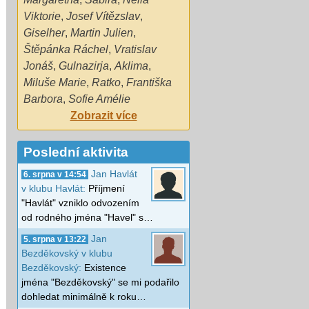
Viktorie
,
Josef Vítězslav
,
Giselher
,
Martin Julien
,
Štěpánka Ráchel
,
Vratislav
Jonáš
,
Gulnazirja
,
Aklima
,
Miluše Marie
,
Ratko
,
Františka
Barbora
,
Sofie Amélie
Zobrazit více
Poslední aktivita
Jan Havlát
6. srpna v 14:54
v klubu Havlát:
Příjmení
"Havlát" vzniklo odvozením
od rodného jména "Havel" s…
Jan
5. srpna v 13:22
Bezděkovský v klubu
Bezděkovský:
Existence
jména "Bezděkovský" se mi podařilo
dohledat minimálně k roku…