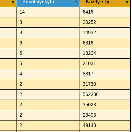
Počet výskytů
Každý x-tý
14
6416
8
20252
8
14932
6
6816
5
13204
5
21031
4
8817
2
31730
2
562236
2
35023
2
23403
2
49143