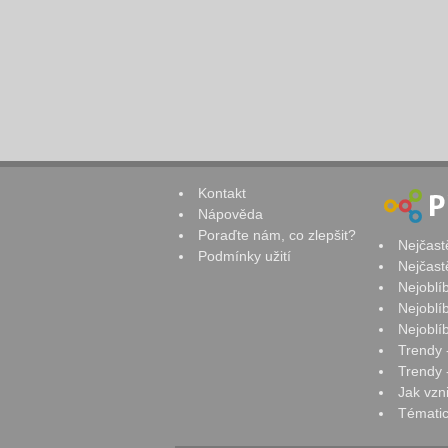
Kontakt
Nápověda
Poraďte nám, co zlepšit?
Nejčast
Podmínky užití
Nejčast
Nejoblí
Nejoblí
Nejoblí
Trendy 
Trendy -
Jak vzn
Tématic