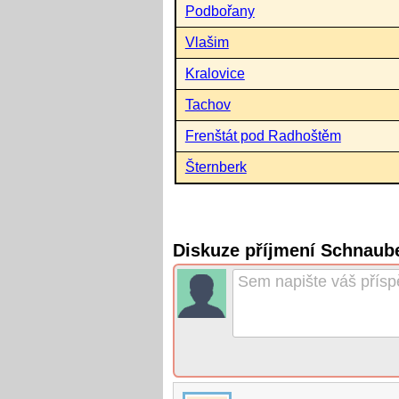
Podbořany
Vlašim
Kralovice
Tachov
Frenštát pod Radhoštěm
Šternberk
Diskuze příjmení Schnaube