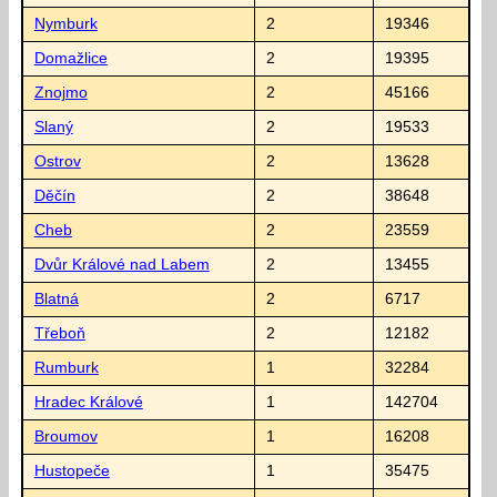
Nymburk
2
19346
Domažlice
2
19395
Znojmo
2
45166
Slaný
2
19533
Ostrov
2
13628
Děčín
2
38648
Cheb
2
23559
Dvůr Králové nad Labem
2
13455
Blatná
2
6717
Třeboň
2
12182
Rumburk
1
32284
Hradec Králové
1
142704
Broumov
1
16208
Hustopeče
1
35475