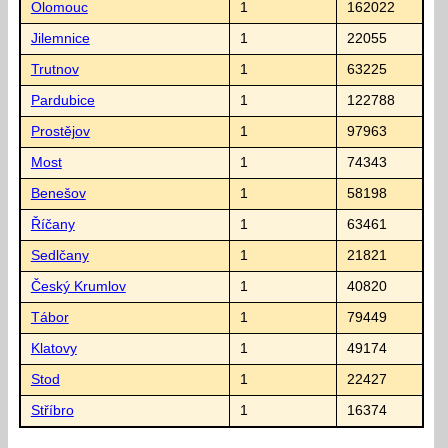
Olomouc
1
162022
Jilemnice
1
22055
Trutnov
1
63225
Pardubice
1
122788
Prostějov
1
97963
Most
1
74343
Benešov
1
58198
Říčany
1
63461
Sedlčany
1
21821
Český Krumlov
1
40820
Tábor
1
79449
Klatovy
1
49174
Stod
1
22427
Stříbro
1
16374