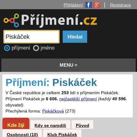
|
Přihlášení
Registrace
příjmení
jméno
MENU ≡
Příjmení:
Piskáček
V České republice je celkem
253
lidí s příjmením Piskáček.
Příjmení Piskáček je
6 606.
nejčastější příjmení
(každý
40 596.
obyvatel)
.
Přechýlená forma:
Piskáčková
(273)
Kde žijí
Kdy se narodili
Původ
Osobnosti (10)
Klub Piskáček