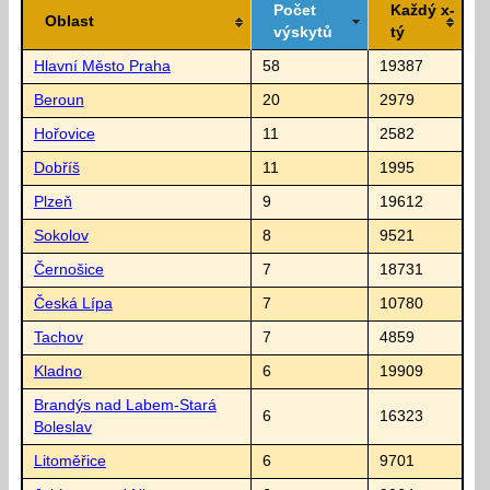
Počet
Každý x-
Oblast
výskytů
tý
Hlavní Město Praha
58
19387
Beroun
20
2979
Hořovice
11
2582
Dobříš
11
1995
Plzeň
9
19612
Sokolov
8
9521
Černošice
7
18731
Česká Lípa
7
10780
Tachov
7
4859
Kladno
6
19909
Brandýs nad Labem-Stará
6
16323
Boleslav
Litoměřice
6
9701