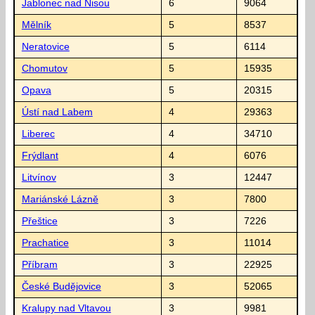
Jablonec nad Nisou
6
9064
Mělník
5
8537
Neratovice
5
6114
Chomutov
5
15935
Opava
5
20315
Ústí nad Labem
4
29363
Liberec
4
34710
Frýdlant
4
6076
Litvínov
3
12447
Mariánské Lázně
3
7800
Přeštice
3
7226
Prachatice
3
11014
Příbram
3
22925
České Budějovice
3
52065
Kralupy nad Vltavou
3
9981