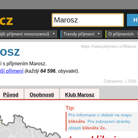
ější příjmení novorozenců
Trendy příjmení
O příjmeních
https://www.prijmeni.cz/Marosz
osz
dí s příjmením Marosz.
jší příjmení
(každý
64 596.
obyvatel)
.
Zobrazeno:
1 018x
Původ
Osobnosti
Klub Marosz
Tip:
Pro informace o oblasti na mapu
klikněte
.
Pro zobrazení stránky
oblasti
klikněte 2x.
.