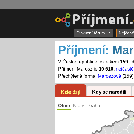
Diskuzní fórum
Nejčast
Příjmení:
Mar
V České republice je celkem
159
li
Příjmení Marosz je
10 610.
nejčastě
Přechýlená forma:
Maroszová
(159)
Kde žijí
Kdy se narodili
Obce
Kraje
Praha