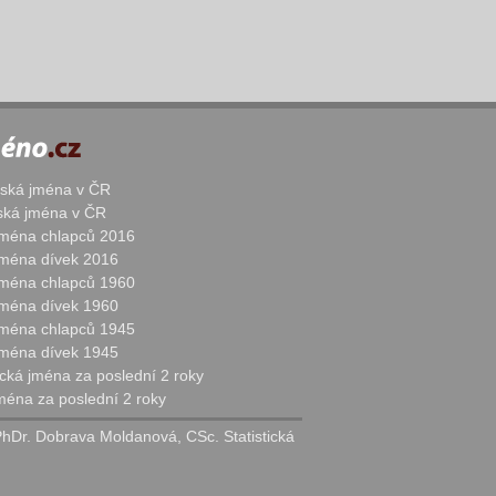
žská jména v ČR
nská jména v ČR
 jména chlapců 2016
 jména dívek 2016
 jména chlapců 1960
 jména dívek 1960
 jména chlapců 1945
 jména dívek 1945
cká jména za poslední 2 roky
jména za poslední 2 roky
PhDr. Dobrava Moldanová, CSc. Statistická