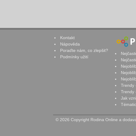
Kontakt
Nápověda
Poraďte nám, co zlepšit?
Nejčast
Podmínky užití
Nejčast
Nejoblí
Nejoblí
Nejoblí
Trendy 
Trendy -
Jak vzn
Tématic
© 2026 Copyright Rodina Online a dodavat