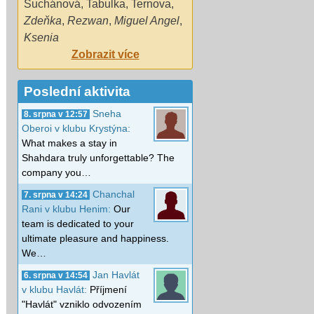
Suchánová
,
Tabulka
,
Ternova
,
Zdeňka
,
Rezwan
,
Miguel Angel
,
Ksenia
Zobrazit více
Poslední aktivita
Sneha
8. srpna v 12:57
Oberoi v klubu Krystýna:
What makes a stay in
Shahdara truly unforgettable? The
company you…
Chanchal
7. srpna v 14:24
Rani v klubu Henim:
Our
team is dedicated to your
ultimate pleasure and happiness.
We…
Jan Havlát
6. srpna v 14:54
v klubu Havlát:
Příjmení
"Havlát" vzniklo odvozením