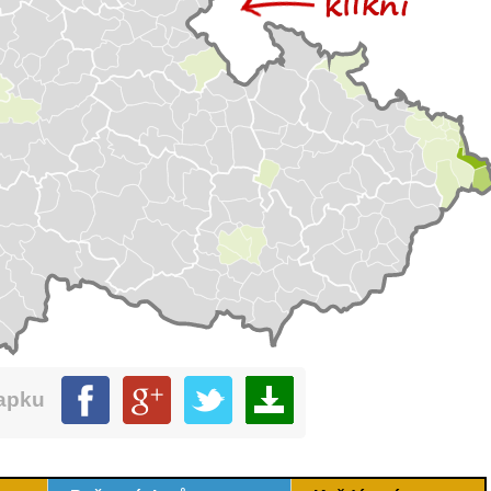
mapku