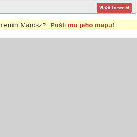
íjmením
Marosz
?
Pošli mu jeho mapu!