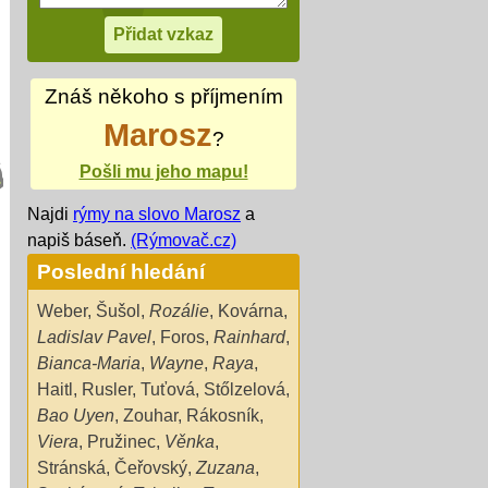
Znáš někoho s příjmením
Marosz
?
Pošli mu jeho mapu!
Najdi
rýmy na slovo Marosz
a
napiš báseň.
(Rýmovač.cz)
Poslední hledání
Weber
,
Šušol
,
Rozálie
,
Kovárna
,
Ladislav Pavel
,
Foros
,
Rainhard
,
Bianca-Maria
,
Wayne
,
Raya
,
Haitl
,
Rusler
,
Tuťová
,
Stőlzelová
,
Bao Uyen
,
Zouhar
,
Rákosník
,
Viera
,
Pružinec
,
Věnka
,
Stránská
,
Čeřovský
,
Zuzana
,