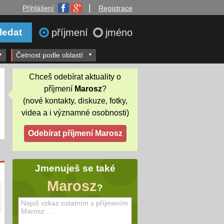
|
Přihlášení
Registrace
příjmení
jméno
Četnost podle oblastí
Chceš odebírat aktuality o
příjmení
Marosz
?
(nové kontakty, diskuze, fotky,
videa a i významné osobnosti)
Jmenuješ se také
Marosz
?