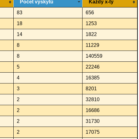
Počet výskytů
Každý x-tý
83
656
18
1253
14
1822
8
11229
8
140559
5
22246
4
16385
3
8201
2
32810
2
16686
2
31730
2
17075