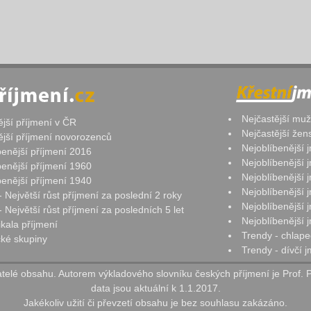
Nejčastější mu
ější příjmení v ČR
Nejčastější že
ější příjmení novorozenců
Nejoblíbenější
benější příjmení 2016
Nejoblíbenější
benější příjmení 1960
Nejoblíbenější
benější příjmení 1940
Nejoblíbenější
- Největší růst příjmení za poslední 2 roky
Nejoblíbenější
 Největší růst příjmení za posledních 5 let
Nejoblíbenější
ikala příjmení
Trendy - chlape
ké skupiny
Trendy - dívčí 
elé obsahu. Autorem výkladového slovníku českých příjmení je Prof. 
data jsou aktuální k 1.1.2017.
Jakékoliv užití či převzetí obsahu je bez souhlasu zakázáno.