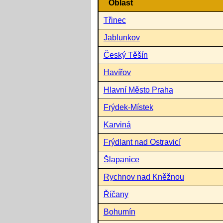
Oblast
Třinec
Jablunkov
Český Těšín
Havířov
Hlavní Město Praha
Frýdek-Místek
Karviná
Frýdlant nad Ostravicí
Šlapanice
Rychnov nad Kněžnou
Říčany
Bohumín