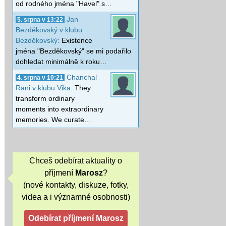
od rodného jména "Havel" s…
Jan
5. srpna v 13:22
Bezděkovský v klubu
Bezděkovský:
Existence
jména "Bezděkovský" se mi podařilo
dohledat minimálně k roku…
Chanchal
4. srpna v 10:21
Rani v klubu Vika:
They
transform ordinary
moments into extraordinary
memories. We curate…
Chceš odebírat aktuality o
příjmení
Marosz
?
(nové kontakty, diskuze, fotky,
videa a i významné osobnosti)