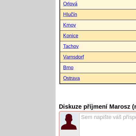
Orlová
Hlučín
Krnov
Konice
Tachov
Varnsdorf
Brno
Ostrava
Diskuze příjmení Marosz 