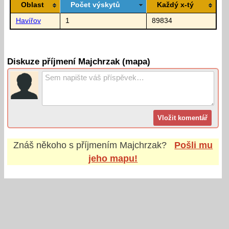
Oblast
Počet výskytů
Každý x-tý
Havířov
1
89834
Diskuze příjmení Majchrzak (mapa)
Znáš někoho s příjmením
Majchrzak
?
Pošli mu
jeho mapu!