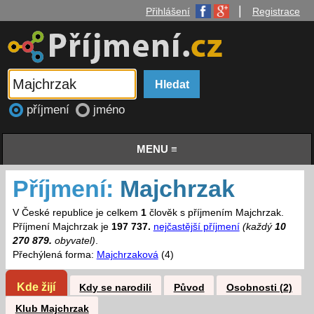
|
Přihlášení
Registrace
příjmení
jméno
MENU ≡
Příjmení:
Majchrzak
V České republice je celkem
1
člověk s příjmením Majchrzak.
Příjmení Majchrzak je
197 737.
nejčastější příjmení
(každý
10
270 879.
obyvatel)
.
Přechýlená forma:
Majchrzaková
(4)
Kde žijí
Kdy se narodili
Původ
Osobnosti (2)
Klub Majchrzak