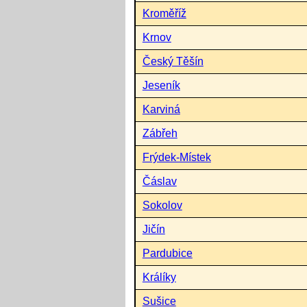
Kroměříž
Krnov
Český Těšín
Jeseník
Karviná
Zábřeh
Frýdek-Místek
Čáslav
Sokolov
Jičín
Pardubice
Králíky
Sušice