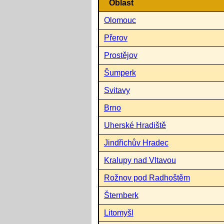
Oblast
Olomouc
Přerov
Prostějov
Šumperk
Svitavy
Brno
Uherské Hradiště
Jindřichův Hradec
Kralupy nad Vltavou
Rožnov pod Radhoštěm
Šternberk
Litomyšl