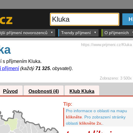
ější příjmení novorozenců
Trendy příjmení
O příjmeních
https://www.prijmeni.cz/Kluka
ka
dí s příjmením Kluka.
í příjmení
(každý
71 325.
obyvatel)
.
Zobrazeno:
3 500x
Původ
Osobnosti (4)
Klub Kluka
Tip:
Pro informace o oblasti na mapu
klikněte
.
Pro zobrazení stránky
oblasti
klikněte 2x.
.