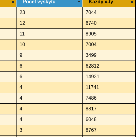
Počet výskytů
Každý x-tý
23
7044
12
6740
11
8905
10
7004
9
3499
6
62812
6
14931
4
11741
4
7486
4
8817
4
6048
3
8767