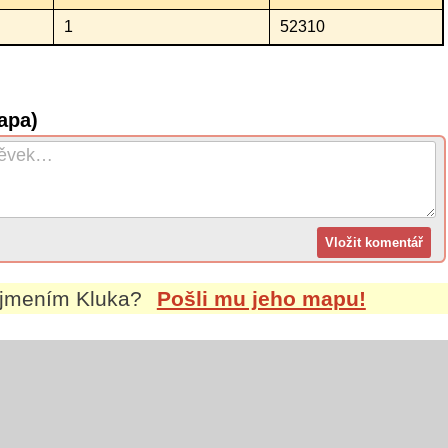
1
52310
apa)
íjmením
Kluka
?
Pošli mu jeho mapu!