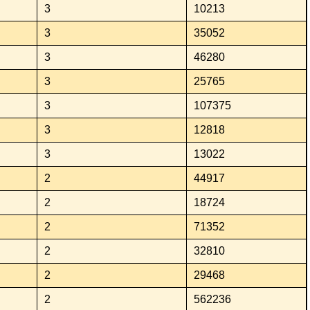
3
10213
3
35052
3
46280
3
25765
3
107375
3
12818
3
13022
2
44917
2
18724
2
71352
2
32810
2
29468
2
562236