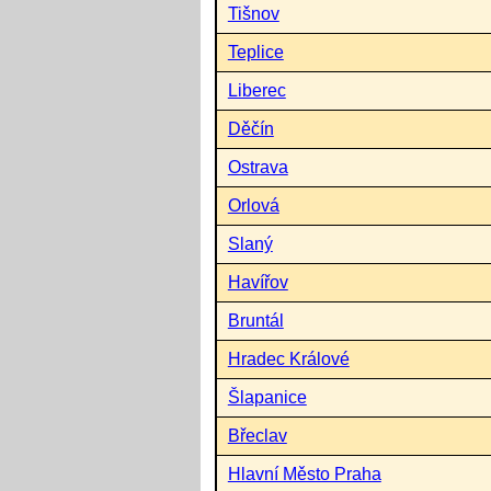
Tišnov
Teplice
Liberec
Děčín
Ostrava
Orlová
Slaný
Havířov
Bruntál
Hradec Králové
Šlapanice
Břeclav
Hlavní Město Praha