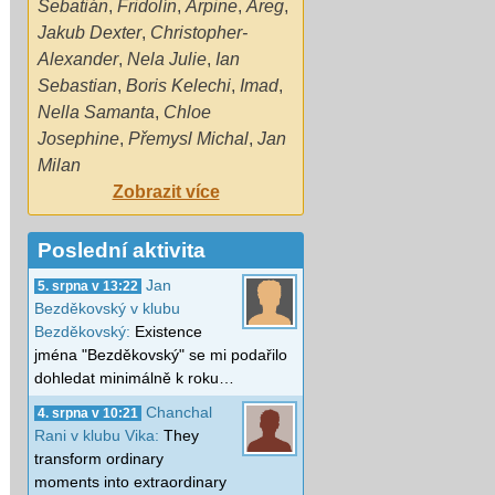
Sebatián
,
Fridolín
,
Arpine
,
Areg
,
Jakub Dexter
,
Christopher-
Alexander
,
Nela Julie
,
Ian
Sebastian
,
Boris Kelechi
,
Imad
,
Nella Samanta
,
Chloe
Josephine
,
Přemysl Michal
,
Jan
Milan
Zobrazit více
Poslední aktivita
Jan
5. srpna v 13:22
Bezděkovský v klubu
Bezděkovský:
Existence
jména "Bezděkovský" se mi podařilo
dohledat minimálně k roku…
Chanchal
4. srpna v 10:21
Rani v klubu Vika:
They
transform ordinary
moments into extraordinary