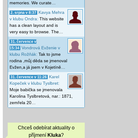
memories. We curate…
Kavya Mehra
2. srpna v 8:37
v klubu Ondra:
This website
has a clean layout and is
very easy to browse. The…
31. července v
Vondrová Evženie v
15:34
klubu Rožňák:
Tak to jsme
rodina ,můj děda se jmenoval
Evžen,a já jsem v Kojetíně…
Karel
31. července v 11:26
Kopeček v klubu Tyslbret:
Moje babička se jmenovala
Karolina Tyslbretová, nar.: 1871,
zemřela 20…
Chceš odebírat aktuality o
příjmení
Kluka
?