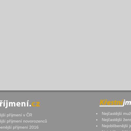
Nejčastější mu
ější příjmení v ČR
Nejčastější že
ější příjmení novorozenců
Nejoblíbenější
benější příjmení 2016