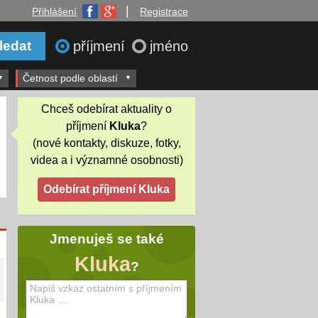
|
Přihlášení
Registrace
příjmení
jméno
Četnost podle oblastí
Chceš odebírat aktuality o
příjmení
Kluka
?
(nové kontakty, diskuze, fotky,
videa a i významné osobnosti)
Jmenuješ se také
Kluka
?