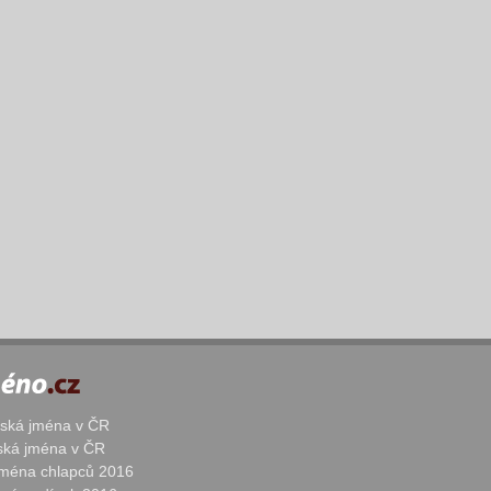
žská jména v ČR
nská jména v ČR
 jména chlapců 2016