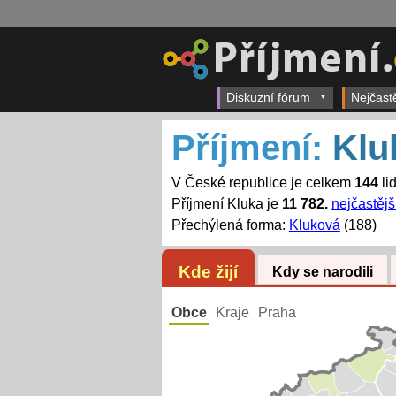
Diskuzní fórum
Nejčast
Příjmení:
Klu
V České republice je celkem
144
li
Příjmení Kluka je
11 782.
nejčastějš
Přechýlená forma:
Kluková
(188)
Kde žijí
Kdy se narodili
Obce
Kraje
Praha