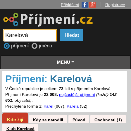
|
Přihlášení
Registrace
příjmení
jméno
MENU ≡
Příjmení:
Karelová
V České republice je celkem
72
lidí s příjmením Karelová.
Příjmení Karelová je
22 008.
nejčastější příjmení
(každý
142
651.
obyvatel)
.
Přechýlená forma z:
Karel
(867),
Karela
(52)
Kde žijí
Kdy se narodili
Původ
Osobnosti (1)
Klub Karelová