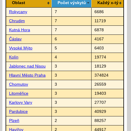
Oblast
Počet výskytů
Každý x-tý
Rokycany
7
6686
Chrudim
7
11719
Kutná Hora
7
6878
Čáslav
6
4167
Vysoké Mýto
5
6403
Kolín
4
19774
Jablonec nad Nisou
3
18129
Hlavní Město Praha
3
374824
Chomutov
3
26559
Litoměřice
3
19403
Karlovy Vary
3
27707
Pardubice
3
40929
Plzeň
2
88257
Havířov
2
44917