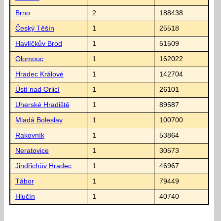
Brno
2
188438
Český Těšín
1
25518
Havlíčkův Brod
1
51509
Olomouc
1
162022
Hradec Králové
1
142704
Ústí nad Orlicí
1
26101
Uherské Hradiště
1
89587
Mladá Boleslav
1
100700
Rakovník
1
53864
Neratovice
1
30573
Jindřichův Hradec
1
46967
Tábor
1
79449
Hlučín
1
40740