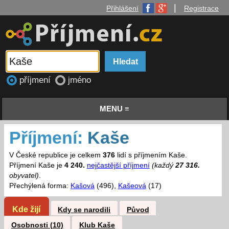
|
Přihlášení
Registrace
příjmení
jméno
MENU ≡
Příjmení:
Kaše
V České republice je celkem
376
lidí s příjmením Kaše.
Příjmení Kaše je
4 240.
nejčastější příjmení
(každý
27 316.
obyvatel)
.
Přechýlená forma:
Kašová
(496),
Kašeová
(17)
Kde žijí
Kdy se narodili
Původ
Osobnosti (10)
Klub Kaše