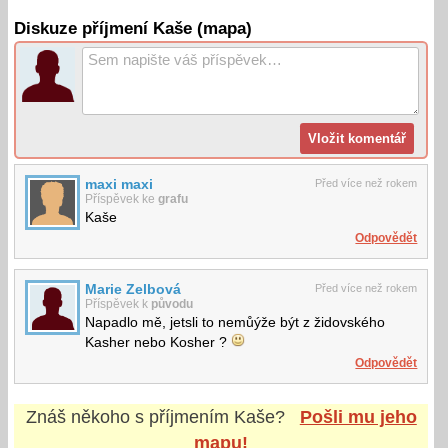
Diskuze příjmení Kaše (mapa)
maxi maxi
Před více než rokem
Příspěvek ke
grafu
Kaše
Odpovědět
Marie Zelbová
Před více než rokem
Příspěvek k
původu
Napadlo mě, jetsli to nemůýže být z židovského
Kasher nebo Kosher ?
Odpovědět
Znáš někoho s příjmením
Kaše
?
Pošli mu jeho
mapu!