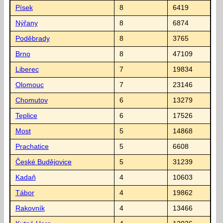
Písek
8
6419
Nýřany
8
6874
Poděbrady
8
3765
Brno
8
47109
Liberec
7
19834
Olomouc
7
23146
Chomutov
6
13279
Teplice
6
17526
Most
5
14868
Prachatice
5
6608
České Budějovice
5
31239
Kadaň
4
10603
Tábor
4
19862
Rakovník
4
13466