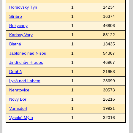
Horšovský Týn
1
14234
Stříbro
1
16374
Rokycany
1
46806
Karlovy Vary
1
83122
Blatná
1
13435
Jablonec nad Nisou
1
54387
Jindřichův Hradec
1
46967
Dobříš
1
21953
Lysá nad Labem
1
23699
Neratovice
1
30573
Nový Bor
1
26216
Varnsdorf
1
19921
Vysoké Mýto
1
32016