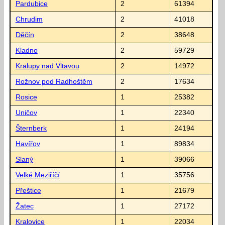
Pardubice
2
61394
Chrudim
2
41018
Děčín
2
38648
Kladno
2
59729
Kralupy nad Vltavou
2
14972
Rožnov pod Radhoštěm
2
17634
Rosice
1
25382
Uničov
1
22340
Šternberk
1
24194
Havířov
1
89834
Slaný
1
39066
Velké Meziříčí
1
35756
Přeštice
1
21679
Žatec
1
27172
Kralovice
1
22034