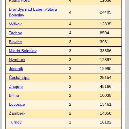
Kutná Hora
4
12036
Brandýs nad Labem-Stará
4
24485
Boleslav
Vyškov
4
12835
Tachov
4
8504
Blovice
3
3931
Mladá Boleslav
3
33566
Nymburk
3
12897
Jeseník
3
12990
Česká Lípa
3
25154
Znojmo
2
45166
Bílina
2
10035
Lovosice
2
13461
Žamberk
2
14350
Turnov
2
16182