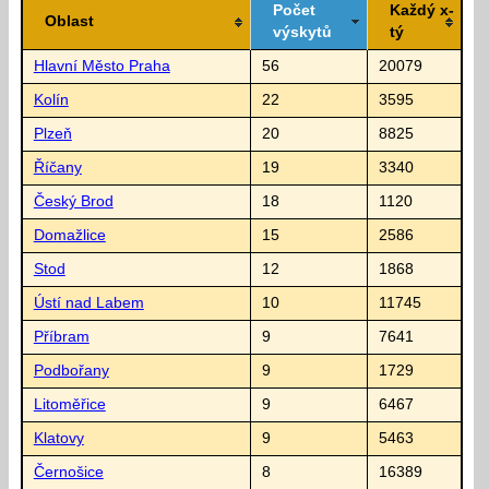
Počet
Každý x-
Oblast
výskytů
tý
Hlavní Město Praha
56
20079
Kolín
22
3595
Plzeň
20
8825
Říčany
19
3340
Český Brod
18
1120
Domažlice
15
2586
Stod
12
1868
Ústí nad Labem
10
11745
Příbram
9
7641
Podbořany
9
1729
Litoměřice
9
6467
Klatovy
9
5463
Černošice
8
16389