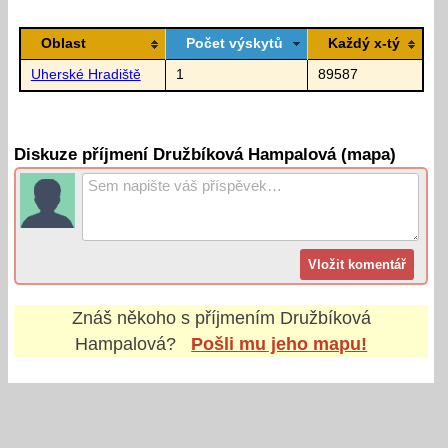
Oblast
Počet výskytů
Každý x-tý
Uherské Hradiště
1
89587
Diskuze příjmení Družbíková Hampalová (mapa)
Znáš někoho s příjmením
Družbíková
Hampalová
?
Pošli mu jeho mapu!