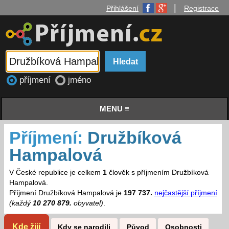
|
Přihlášení
Registrace
příjmení
jméno
MENU ≡
Příjmení:
Družbíková
Hampalová
V České republice je celkem
1
člověk s příjmením Družbíková
Hampalová.
Příjmení Družbíková Hampalová je
197 737.
nejčastější příjmení
(každý
10 270 879.
obyvatel)
.
Kde žijí
Kdy se narodili
Původ
Osobnosti