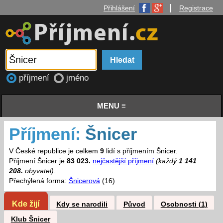
|
Přihlášení
Registrace
příjmení
jméno
MENU ≡
Příjmení:
Šnicer
V České republice je celkem
9
lidí s příjmením Šnicer.
Příjmení Šnicer je
83 023.
nejčastější příjmení
(každý
1 141
208.
obyvatel)
.
Přechýlená forma:
Šnicerová
(16)
Kde žijí
Kdy se narodili
Původ
Osobnosti (1)
Klub Šnicer