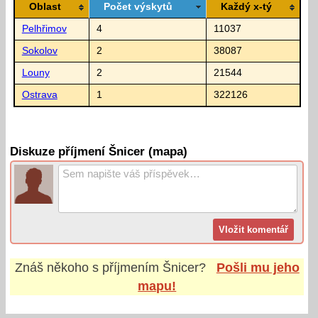
Oblast
Počet výskytů
Každý x-tý
Pelhřimov
4
11037
Sokolov
2
38087
Louny
2
21544
Ostrava
1
322126
Diskuze příjmení Šnicer (mapa)
Znáš někoho s příjmením
Šnicer
?
Pošli mu jeho
mapu!