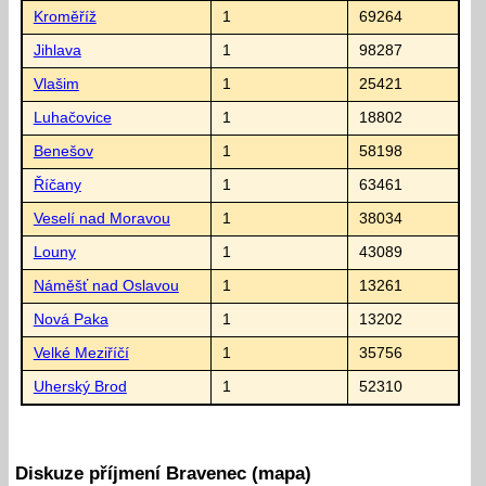
Kroměříž
1
69264
Jihlava
1
98287
Vlašim
1
25421
Luhačovice
1
18802
Benešov
1
58198
Říčany
1
63461
Veselí nad Moravou
1
38034
Louny
1
43089
Náměšť nad Oslavou
1
13261
Nová Paka
1
13202
Velké Meziříčí
1
35756
Uherský Brod
1
52310
Diskuze příjmení Bravenec (mapa)