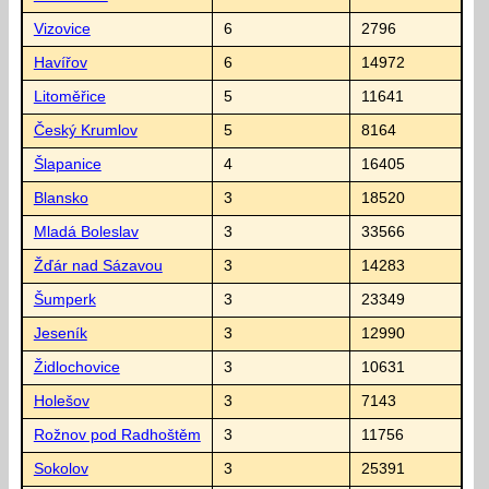
Vizovice
6
2796
Havířov
6
14972
Litoměřice
5
11641
Český Krumlov
5
8164
Šlapanice
4
16405
Blansko
3
18520
Mladá Boleslav
3
33566
Žďár nad Sázavou
3
14283
Šumperk
3
23349
Jeseník
3
12990
Židlochovice
3
10631
Holešov
3
7143
Rožnov pod Radhoštěm
3
11756
Sokolov
3
25391