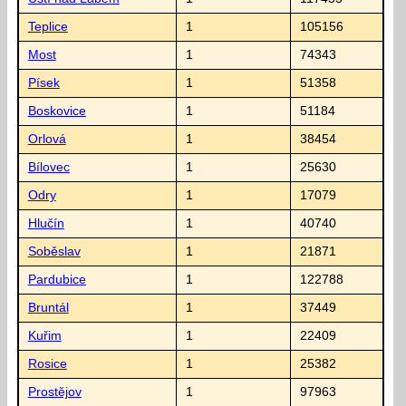
Teplice
1
105156
Most
1
74343
Písek
1
51358
Boskovice
1
51184
Orlová
1
38454
Bílovec
1
25630
Odry
1
17079
Hlučín
1
40740
Soběslav
1
21871
Pardubice
1
122788
Bruntál
1
37449
Kuřim
1
22409
Rosice
1
25382
Prostějov
1
97963