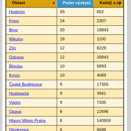
Oblast
Počet výskytů
Každý x-tý
Hodonín
93
652
Kyjov
24
2307
Brno
20
18843
Mikulov
18
1100
Zlín
12
8229
Ostrava
12
26843
Břeclav
10
5893
Krnov
10
4089
České Budějovice
9
17355
Hustopeče
9
3941
Vsetín
9
7335
Opava
8
12696
Hlavní Město Praha
8
140559
Otrokovice
6
5696