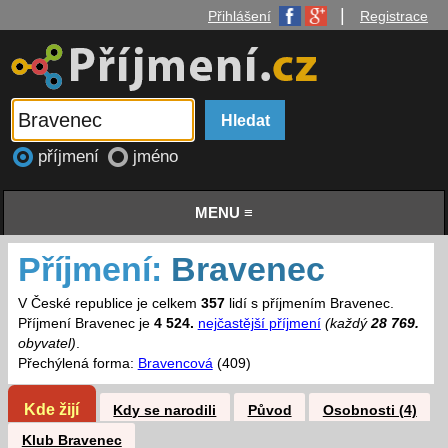
|
Přihlášení
Registrace
příjmení
jméno
MENU ≡
Příjmení:
Bravenec
V České republice je celkem
357
lidí s příjmením Bravenec.
Příjmení Bravenec je
4 524.
nejčastější příjmení
(každý
28 769.
obyvatel)
.
Přechýlená forma:
Bravencová
(409)
Kde žijí
Kdy se narodili
Původ
Osobnosti (4)
Klub Bravenec