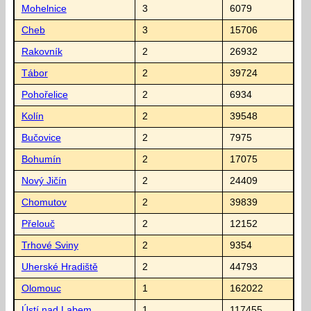
Mohelnice
3
6079
Cheb
3
15706
Rakovník
2
26932
Tábor
2
39724
Pohořelice
2
6934
Kolín
2
39548
Bučovice
2
7975
Bohumín
2
17075
Nový Jičín
2
24409
Chomutov
2
39839
Přelouč
2
12152
Trhové Sviny
2
9354
Uherské Hradiště
2
44793
Olomouc
1
162022
Ústí nad Labem
1
117455