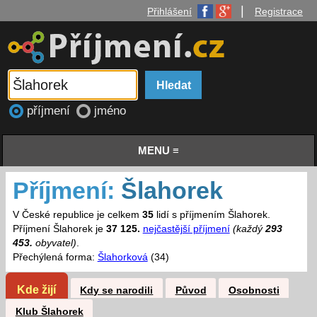
|
Přihlášení
Registrace
příjmení
jméno
MENU ≡
Příjmení:
Šlahorek
V České republice je celkem
35
lidí s příjmením Šlahorek.
Příjmení Šlahorek je
37 125.
nejčastější příjmení
(každý
293
453.
obyvatel)
.
Přechýlená forma:
Šlahorková
(34)
Kde žijí
Kdy se narodili
Původ
Osobnosti
Klub Šlahorek