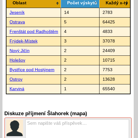
Oblast
Počet výskytů
Každý x-tý
Jeseník
14
2783
Ostrava
5
64425
Frenštát pod Radhoštěm
4
4833
Frýdek-Místek
3
37078
Nový Jičín
2
24409
Holešov
2
10715
Bystřice pod Hostýnem
2
7753
Ostrov
2
13628
Karviná
1
65540
Diskuze příjmení Šlahorek (mapa)