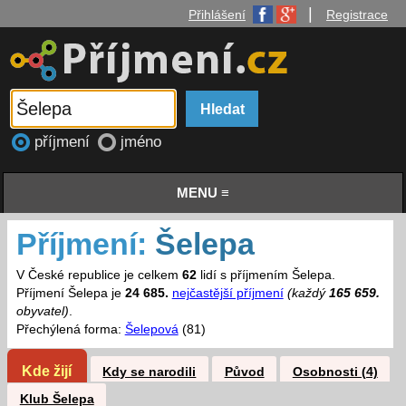
|
Přihlášení
Registrace
příjmení
jméno
MENU ≡
Příjmení:
Šelepa
V České republice je celkem
62
lidí s příjmením Šelepa.
Příjmení Šelepa je
24 685.
nejčastější příjmení
(každý
165 659.
obyvatel)
.
Přechýlená forma:
Šelepová
(81)
Kde žijí
Kdy se narodili
Původ
Osobnosti (4)
Klub Šelepa