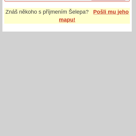
Znáš někoho s příjmením
Šelepa
?
Pošli mu jeho
mapu!