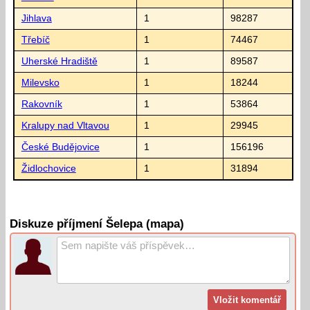
Jihlava
1
98287
Třebíč
1
74467
Uherské Hradiště
1
89587
Milevsko
1
18244
Rakovník
1
53864
Kralupy nad Vltavou
1
29945
České Budějovice
1
156196
Židlochovice
1
31894
Diskuze příjmení Šelepa (mapa)