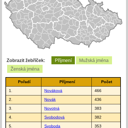
Zobrazit žebříček:
Příjmení
Mužská jména
Ženská jména
Pořadí
Příjmení
Počet
1.
Nováková
466
2.
Novák
436
3.
Novotná
383
4.
Svobodová
382
5.
Svoboda
353