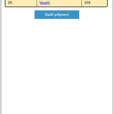
20.
Veselý
159
Další příjmení