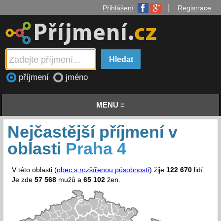
|
Přihlášení
Registrace
příjmení
jméno
MENU ≡
Nejčastější příjmení v
oblasti
Praha 4
V této oblasti (
obec s rozšířenou působností
) žije
122 670
lidí.
Je zde
57 568
mužů a
65 102
žen.