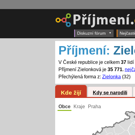
Diskuzní fórum
Nejčast
Příjmení:
Zie
V České republice je celkem
37
lidí
Příjmení Zielonková je
35 771.
nejč
Přechýlená forma z:
Zielonka
(32)
Kde žijí
Kdy se narodili
Obce
Kraje
Praha