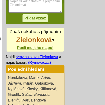
Znáš někoho s příjmením
Zielonková
?
Pošli mu jeho mapu!
Najdi
rýmy na slovo Zielonková
a
napiš báseň.
(Rýmovač.cz)
Poslední hledání
Noruláková
,
Marek
,
Adam
Jáchym
,
Kylián
,
Galásková
,
Kyliánová
,
Kinský
,
Killiánová
,
Groulík
,
Světla
,
Benedec
,
Elemír
,
Kvak
,
Bendová