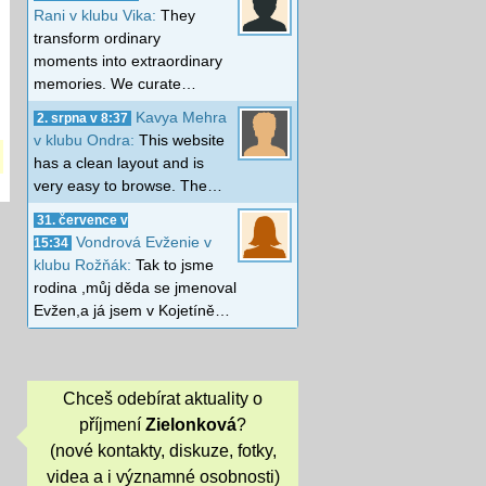
Rani v klubu Vika:
They
transform ordinary
moments into extraordinary
memories. We curate…
Kavya Mehra
2. srpna v 8:37
v klubu Ondra:
This website
has a clean layout and is
very easy to browse. The…
31. července v
Vondrová Evženie v
15:34
klubu Rožňák:
Tak to jsme
rodina ,můj děda se jmenoval
Evžen,a já jsem v Kojetíně…
Chceš odebírat aktuality o
příjmení
Zielonková
?
(nové kontakty, diskuze, fotky,
videa a i významné osobnosti)