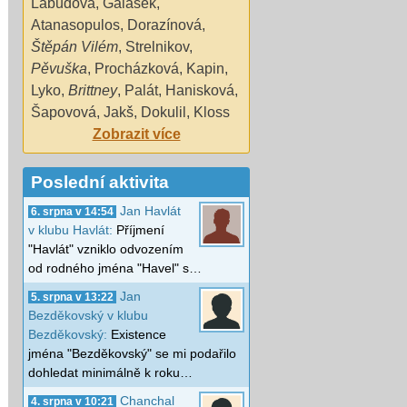
Labudová
,
Galásek
,
Atanasopulos
,
Dorazínová
,
Štěpán Vilém
,
Strelnikov
,
Pěvuška
,
Procházková
,
Kapin
,
Lyko
,
Brittney
,
Palát
,
Hanisková
,
Šapovová
,
Jakš
,
Dokulil
,
Kloss
Zobrazit více
Poslední aktivita
Jan Havlát
6. srpna v 14:54
v klubu Havlát:
Příjmení
"Havlát" vzniklo odvozením
od rodného jména "Havel" s…
Jan
5. srpna v 13:22
Bezděkovský v klubu
Bezděkovský:
Existence
jména "Bezděkovský" se mi podařilo
dohledat minimálně k roku…
Chanchal
4. srpna v 10:21