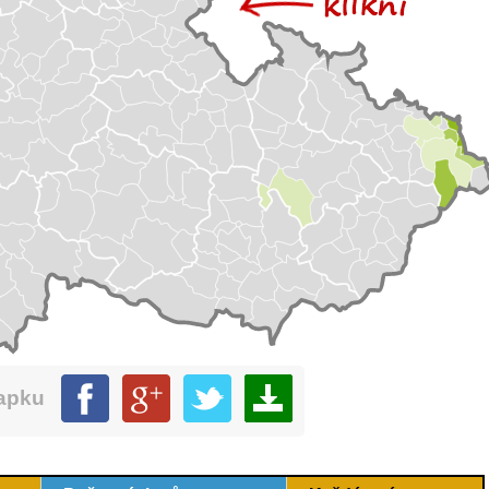
mapku