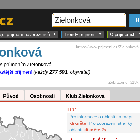
ější příjmení novorozenců
Trendy příjmení
O příjmeních
https://www.prijmeni.cz/Zielonková
lonková
 s příjmením Zielonková.
astější příjmení
(každý
277 591.
obyvatel)
.
Zobrazeno:
318x
Původ
Osobnosti
Klub Zielonková
Tip:
Pro informace o oblasti na mapu
klikněte
.
Pro zobrazení stránky
oblasti
klikněte 2x.
.