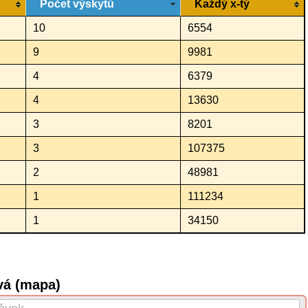
Počet výskytů
Každý x-tý
10
6554
9
9981
4
6379
4
13630
3
8201
3
107375
2
48981
1
111234
1
34150
vá (mapa)