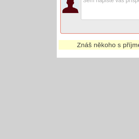
Znáš někoho s příj