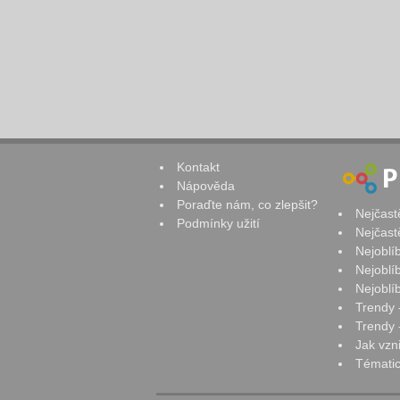
Kontakt
Nápověda
Poraďte nám, co zlepšit?
Nejčast
Podmínky užití
Nejčast
Nejoblí
Nejoblí
Nejoblí
Trendy 
Trendy -
Jak vzn
Tématic