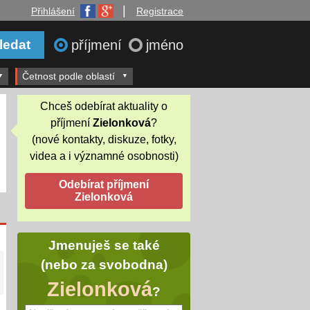
|
Přihlášení
Registrace
příjmení
jméno
Četnost podle oblastí
Chceš odebírat aktuality o
příjmení
Zielonková
?
(nové kontakty, diskuze, fotky,
videa a i významné osobnosti)
Jmenuješ se také
(nebo za svobodna)
Zielonková
?