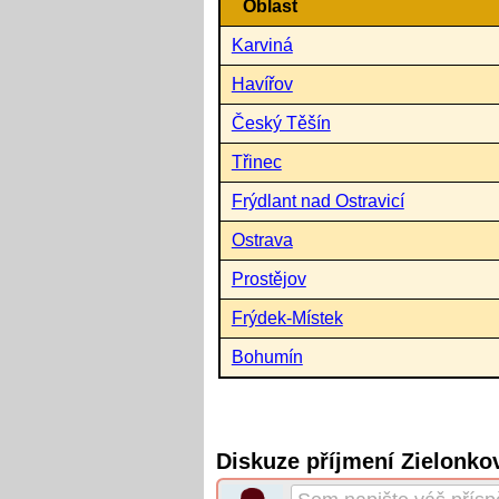
Oblast
Karviná
Havířov
Český Těšín
Třinec
Frýdlant nad Ostravicí
Ostrava
Prostějov
Frýdek-Místek
Bohumín
Diskuze příjmení Zielonko