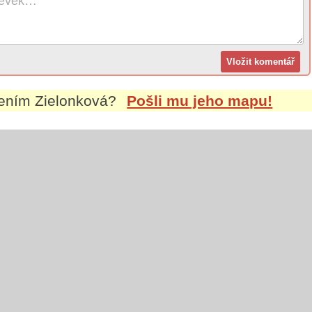
mením
Zielonková
?
Pošli mu jeho mapu!