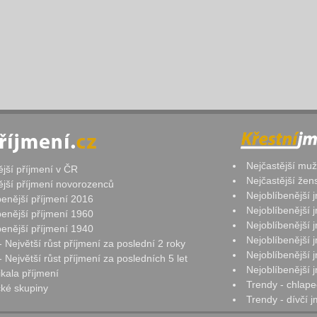
Nejčastější mu
ější příjmení v ČR
Nejčastější že
ější příjmení novorozenců
Nejoblíbenější
benější příjmení 2016
Nejoblíbenější
benější příjmení 1960
Nejoblíbenější
benější příjmení 1940
Nejoblíbenější
- Největší růst příjmení za poslední 2 roky
Nejoblíbenější
 Největší růst příjmení za posledních 5 let
Nejoblíbenější
ikala příjmení
Trendy - chlape
ké skupiny
Trendy - dívčí 