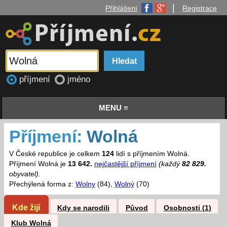
|
Přihlášení
Registrace
příjmení
jméno
MENU ≡
Příjmení:
Wolná
V České republice je celkem
124
lidí s příjmením Wolná.
Příjmení Wolná je
13 642.
nejčastější příjmení
(každý
82 829.
obyvatel)
.
Přechýlená forma z:
Wolny
(84),
Wolný
(70)
Kde žijí
Kdy se narodili
Původ
Osobnosti (1)
Klub Wolná