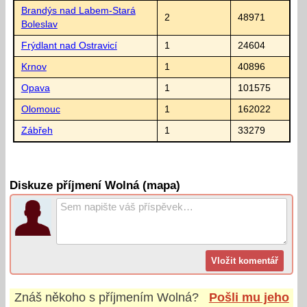
Brandýs nad Labem-Stará
2
48971
Boleslav
Frýdlant nad Ostravicí
1
24604
Krnov
1
40896
Opava
1
101575
Olomouc
1
162022
Zábřeh
1
33279
Diskuze příjmení Wolná (mapa)
Znáš někoho s příjmením
Wolná
?
Pošli mu jeho