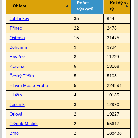
Počet
Každý x-
Oblast
výskytů
tý
Jablunkov
35
644
Třinec
22
2478
Ostrava
15
21475
Bohumín
9
3794
Havířov
8
11229
Karviná
5
13108
Český Těšín
5
5103
Hlavní Město Praha
5
224894
Hlučín
4
10185
Jeseník
3
12990
Orlová
2
19227
Frýdek-Místek
2
55617
Brno
2
188438