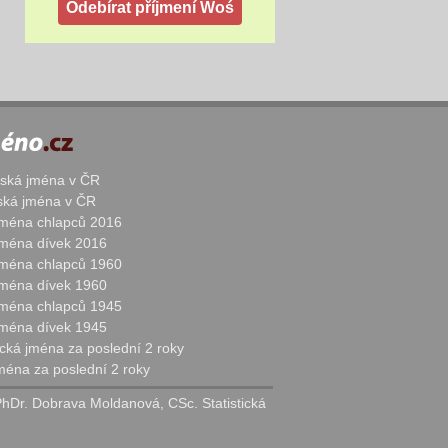
žská jména v ČR
nská jména v ČR
 jména chlapců 2016
 jména dívek 2016
 jména chlapců 1960
 jména dívek 1960
 jména chlapců 1945
 jména dívek 1945
cká jména za poslední 2 roky
jména za poslední 2 roky
PhDr. Dobrava Moldanová, CSc. Statistická