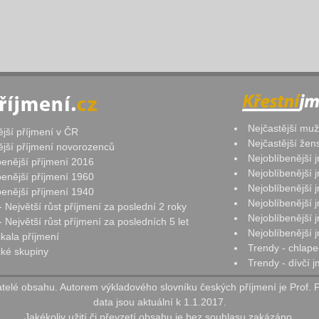
Nejčastější mu
ější příjmení v ČR
Nejčastější že
ější příjmení novorozenců
Nejoblíbenější
benější příjmení 2016
Nejoblíbenější
benější příjmení 1960
Nejoblíbenější
benější příjmení 1940
Nejoblíbenější
- Největší růst příjmení za poslední 2 roky
Nejoblíbenější
 Největší růst příjmení za posledních 5 let
Nejoblíbenější
ikala příjmení
Trendy - chlape
ké skupiny
Trendy - dívčí 
elé obsahu. Autorem výkladového slovníku českých příjmení je Prof. 
data jsou aktuální k 1.1.2017.
Jakékoliv užití či převzetí obsahu je bez souhlasu zakázáno.