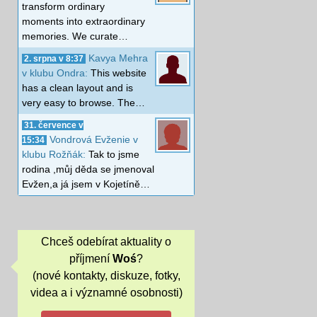
transform ordinary
moments into extraordinary
memories. We curate…
Kavya Mehra
2. srpna v 8:37
v klubu Ondra:
This website
has a clean layout and is
very easy to browse. The…
31. července v
Vondrová Evženie v
15:34
klubu Rožňák:
Tak to jsme
rodina ,můj děda se jmenoval
Evžen,a já jsem v Kojetíně…
Chceš odebírat aktuality o
příjmení
Woś
?
(nové kontakty, diskuze, fotky,
videa a i významné osobnosti)