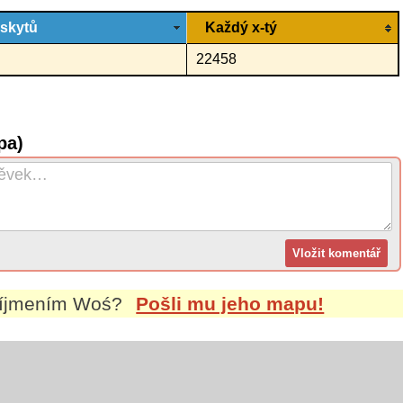
ýskytů
Každý x-tý
22458
pa)
říjmením
Woś
?
Pošli mu jeho mapu!