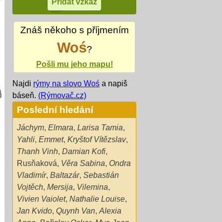
Znáš někoho s příjmením
Woś
?
Pošli mu jeho mapu!
Najdi
rýmy na slovo Woś
a napiš
báseň.
(Rýmovač.cz)
Poslední hledání
Jáchym
,
Elmara
,
Larisa Tamia
,
Yahli
,
Emmet
,
Kryštof Vítězslav
,
Thanh Vinh
,
Damian Kofi
,
Rusňaková
,
Věra Sabina
,
Ondra
Vladimír
,
Baltazár
,
Sebastián
Vojtěch
,
Mersija
,
Vilemina
,
Vivien Vaiolet
,
Nathalie Louise
,
Jan Kvido
,
Quynh Van
,
Alexia