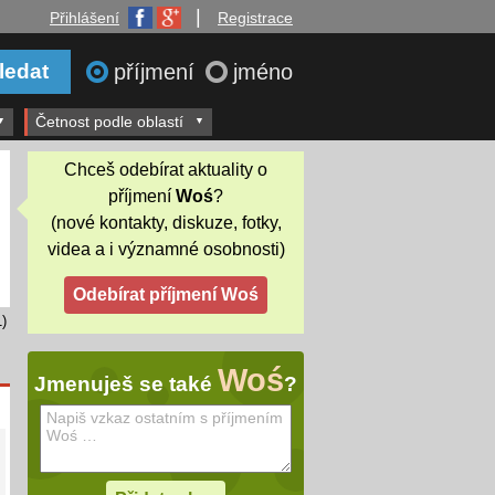
|
Přihlášení
Registrace
příjmení
jméno
Četnost podle oblastí
Chceš odebírat aktuality o
příjmení
Woś
?
(nové kontakty, diskuze, fotky,
videa a i významné osobnosti)
)
Woś
Jmenuješ se také
?