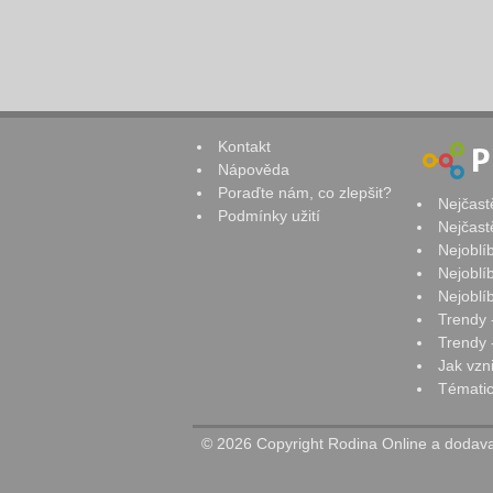
Kontakt
Nápověda
Poraďte nám, co zlepšit?
Nejčast
Podmínky užití
Nejčast
Nejoblí
Nejoblí
Nejoblí
Trendy 
Trendy -
Jak vzn
Tématic
© 2026 Copyright Rodina Online a dodavat