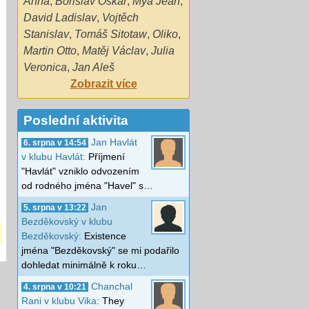
Anna
,
Bořislav Oskar
,
Mya Jean
,
David Ladislav
,
Vojtěch
Stanislav
,
Tomáš Sitotaw
,
Oliko
,
Martin Otto
,
Matěj Václav
,
Julia
Veronica
,
Jan Aleš
Zobrazit více
Poslední aktivita
Jan Havlát
6. srpna v 14:54
v klubu Havlát:
Příjmení
"Havlát" vzniklo odvozením
od rodného jména "Havel" s…
Jan
5. srpna v 13:22
Bezděkovský v klubu
Bezděkovský:
Existence
jména "Bezděkovský" se mi podařilo
dohledat minimálně k roku…
Chanchal
4. srpna v 10:21
Rani v klubu Vika:
They