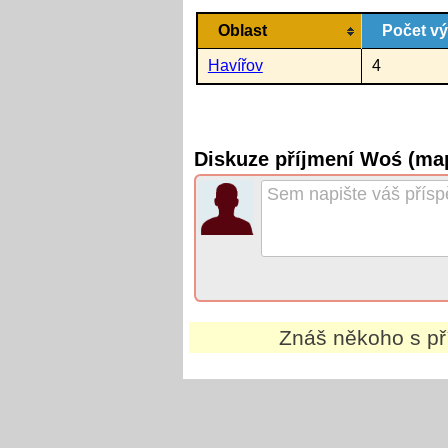
Oblast
Počet v
Havířov
4
Diskuze příjmení Woś (ma
Znáš někoho s p