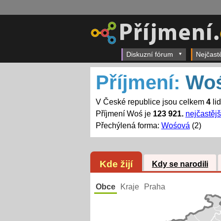
Diskuzní fórum
Nejčast
Příjmení:
Wo
V České republice jsou celkem
4
li
Příjmení Woś je
123 921.
nejčastějš
Přechýlená forma:
Wośová
(2)
Kde žijí
Kdy se narodili
Obce
Kraje
Praha