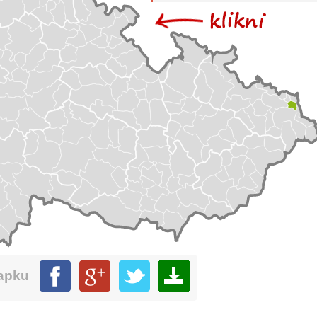
mapku