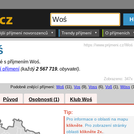
ější příjmení novorozenců
Trendy příjmení
O příjmeních
https://www.prijmeni.cz/Woś
ś
dé s příjmením Woś.
í příjmení
(každý
2 567 719.
obyvatel)
.
Zobrazeno:
347x
Podobně znějící příjmení:
Woš
(11),
Vos
(9),
Voss
(6),
Voß
(1),
Wöss
(1
Původ
Osobnosti (1)
Klub Woś
Tip:
Pro informace o oblasti na mapu
klikněte
.
Pro zobrazení stránky
oblasti
klikněte 2x.
.