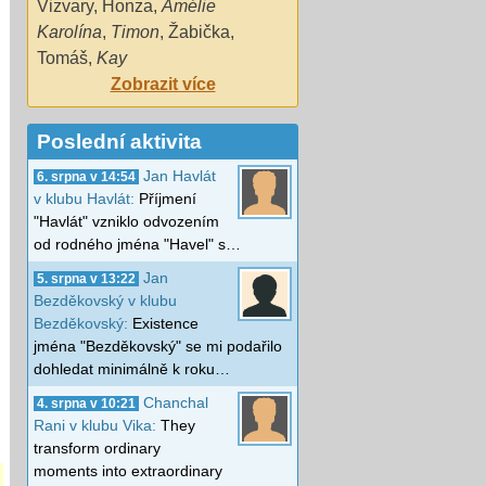
Vizvary
,
Honza
,
Amélie
Karolína
,
Timon
,
Žabička
,
Tomáš
,
Kay
Zobrazit více
Poslední aktivita
Jan Havlát
6. srpna v 14:54
v klubu Havlát:
Příjmení
"Havlát" vzniklo odvozením
od rodného jména "Havel" s…
Jan
5. srpna v 13:22
Bezděkovský v klubu
Bezděkovský:
Existence
jména "Bezděkovský" se mi podařilo
dohledat minimálně k roku…
Chanchal
4. srpna v 10:21
Rani v klubu Vika:
They
transform ordinary
moments into extraordinary