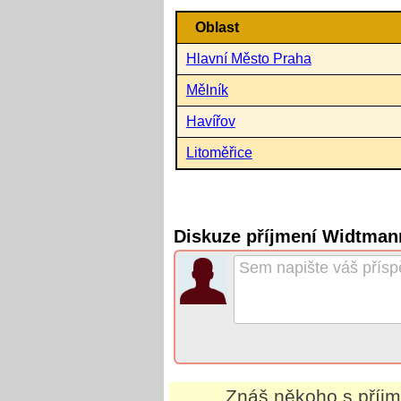
Oblast
Hlavní Město Praha
Mělník
Havířov
Litoměřice
Diskuze příjmení Widtman
Znáš někoho s příj