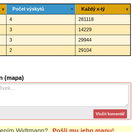
Počet výskytů
Každý x-tý
4
281118
3
14229
3
29944
2
29104
n (mapa)
mením
Widtmann
?
Pošli mu jeho mapu!