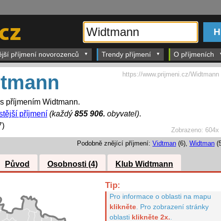
ější příjmení novorozenců
Trendy příjmení
O příjmeních
https://www.prijmeni.cz/Widtmann
tmann
í s příjmením Widtmann.
tější příjmení
(každý
855 906.
obyvatel)
.
7)
Zobrazeno:
604x
Podobně znějící příjmení:
Vidtman
(6),
Widtman
(5
Původ
Osobnosti (4)
Klub Widtmann
Tip:
Pro informace o oblasti na mapu
klikněte
.
Pro zobrazení stránky
oblasti
klikněte 2x.
.