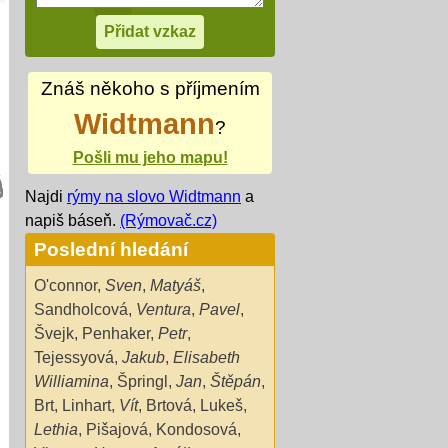
Znáš někoho s příjmením
Widtmann
?
Pošli mu jeho mapu!
Najdi
rýmy na slovo Widtmann
a
napiš báseň.
(Rýmovač.cz)
Poslední hledání
O'connor
,
Sven
,
Matyáš
,
Sandholcová
,
Ventura
,
Pavel
,
Švejk
,
Penhaker
,
Petr
,
Tejessyová
,
Jakub
,
Elisabeth
Williamina
,
Špringl
,
Jan
,
Štěpán
,
Brt
,
Linhart
,
Vít
,
Brtová
,
Lukeš
,
Lethia
,
Pišajová
,
Kondosová
,