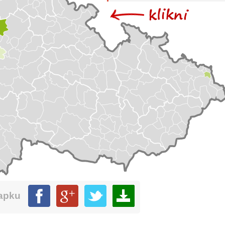
mapku