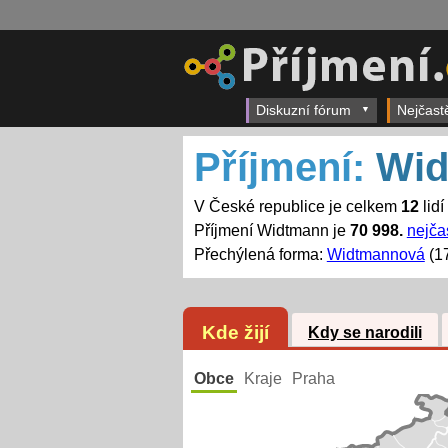
Diskuzní fórum
Nejčast
Příjmení:
Wid
V České republice je celkem
12
lid
Příjmení Widtmann je
70 998.
nejčas
Přechýlená forma:
Widtmannová
(1
Kde žijí
Kdy se narodili
Obce
Kraje
Praha