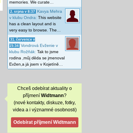
memories. We curate…
Kavya Mehra
2. srpna v 8:37
v klubu Ondra:
This website
has a clean layout and is
very easy to browse. The…
31. července v
Vondrová Evženie v
15:34
klubu Rožňák:
Tak to jsme
rodina ,můj děda se jmenoval
Evžen,a já jsem v Kojetíně…
Chceš odebírat aktuality o
příjmení
Widtmann
?
(nové kontakty, diskuze, fotky,
videa a i významné osobnosti)