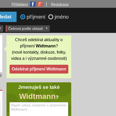
|
Přihlášení
Registrace
příjmení
jméno
Četnost podle oblastí
Chceš odebírat aktuality o
příjmení
Widtmann
?
(nové kontakty, diskuze, fotky,
videa a i významné osobnosti)
)
Jmenuješ se také
Widtmann
?