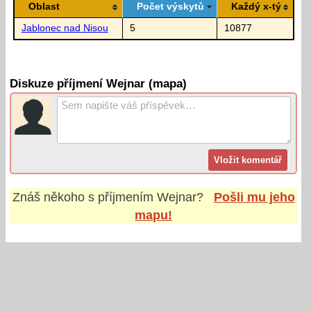
Oblast
Počet výskytů
Každý x-tý
Jablonec nad Nisou
5
10877
Diskuze příjmení Wejnar (mapa)
Znáš někoho s příjmením
Wejnar
?
Pošli mu jeho
mapu!