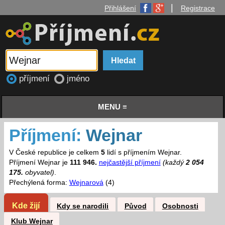
|
Přihlášení
Registrace
příjmení
jméno
MENU ≡
Příjmení:
Wejnar
V České republice je celkem
5
lidí s příjmením Wejnar.
Příjmení Wejnar je
111 946.
nejčastější příjmení
(každý
2 054
175.
obyvatel)
.
Přechýlená forma:
Wejnarová
(4)
Kde žijí
Kdy se narodili
Původ
Osobnosti
Klub Wejnar