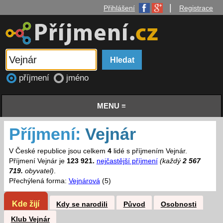
|
Přihlášení
Registrace
příjmení
jméno
MENU ≡
Příjmení:
Vejnár
V České republice jsou celkem
4
lidé s příjmením Vejnár.
Příjmení Vejnár je
123 921.
nejčastější příjmení
(každý
2 567
719.
obyvatel)
.
Přechýlená forma:
Vejnárová
(5)
Kde žijí
Kdy se narodili
Původ
Osobnosti
Klub Vejnár