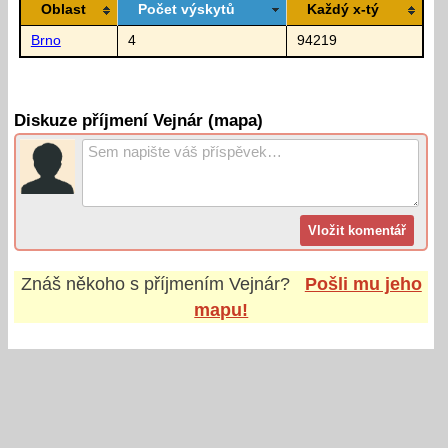
Oblast
Počet výskytů
Každý x-tý
Brno
4
94219
Diskuze příjmení Vejnár (mapa)
Znáš někoho s příjmením
Vejnár
?
Pošli mu jeho
mapu!