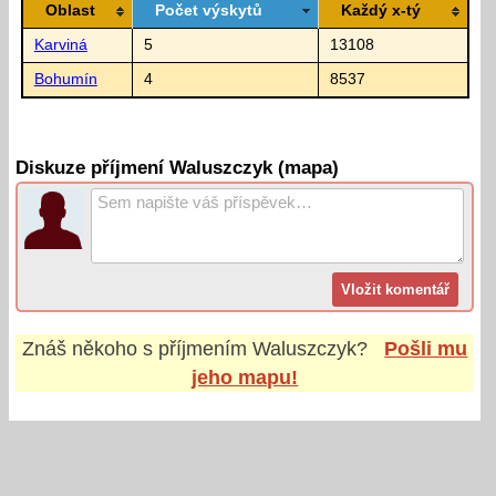
Oblast
Počet výskytů
Každý x-tý
Karviná
5
13108
Bohumín
4
8537
Diskuze příjmení Waluszczyk (mapa)
Znáš někoho s příjmením
Waluszczyk
?
Pošli mu
jeho mapu!