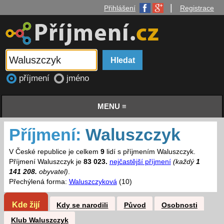
|
Přihlášení
Registrace
příjmení
jméno
MENU ≡
Příjmení:
Waluszczyk
V České republice je celkem
9
lidí s příjmením Waluszczyk.
Příjmení Waluszczyk je
83 023.
nejčastější příjmení
(každý
1
141 208.
obyvatel)
.
Přechýlená forma:
Waluszczyková
(10)
Kde žijí
Kdy se narodili
Původ
Osobnosti
Klub Waluszczyk