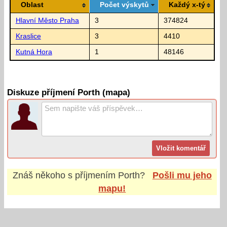
Oblast
Počet výskytů
Každý x-tý
Hlavní Město Praha
3
374824
Kraslice
3
4410
Kutná Hora
1
48146
Diskuze příjmení Porth (mapa)
Znáš někoho s příjmením
Porth
?
Pošli mu jeho
mapu!