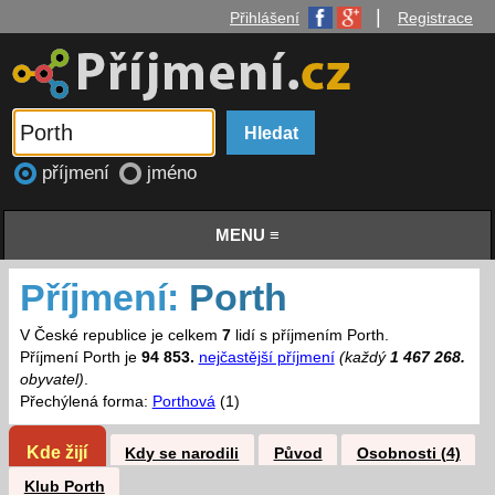
|
Přihlášení
Registrace
příjmení
jméno
MENU ≡
Příjmení:
Porth
V České republice je celkem
7
lidí s příjmením Porth.
Příjmení Porth je
94 853.
nejčastější příjmení
(každý
1 467 268.
obyvatel)
.
Přechýlená forma:
Porthová
(1)
Kde žijí
Kdy se narodili
Původ
Osobnosti (4)
Klub Porth