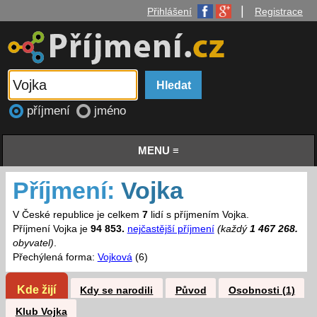
|
Přihlášení
Registrace
příjmení
jméno
MENU ≡
Příjmení:
Vojka
V České republice je celkem
7
lidí s příjmením Vojka.
Příjmení Vojka je
94 853.
nejčastější příjmení
(každý
1 467 268.
obyvatel)
.
Přechýlená forma:
Vojková
(6)
Kde žijí
Kdy se narodili
Původ
Osobnosti (1)
Klub Vojka