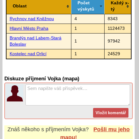
Počet
Každý x-
Oblast
výskytů
tý
Rychnov nad Kněžnou
4
8343
Hlavní Město Praha
1
1124473
Brandýs nad Labem-Stará
1
97942
Boleslav
Kostelec nad Orlicí
1
24529
Diskuze příjmení Vojka (mapa)
Znáš někoho s příjmením
Vojka
?
Pošli mu jeho
mapu!