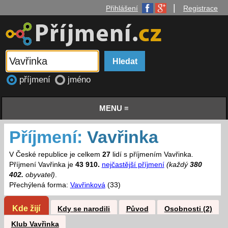
|
Přihlášení
Registrace
příjmení
jméno
MENU ≡
Příjmení:
Vavřinka
V České republice je celkem
27
lidí s příjmením Vavřinka.
Příjmení Vavřinka je
43 910.
nejčastější příjmení
(každý
380
402.
obyvatel)
.
Přechýlená forma:
Vavřinková
(33)
Kde žijí
Kdy se narodili
Původ
Osobnosti (2)
Klub Vavřinka