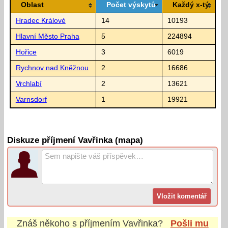
Oblast
Počet výskytů
Každý x-tý
Hradec Králové
14
10193
Hlavní Město Praha
5
224894
Hořice
3
6019
Rychnov nad Kněžnou
2
16686
Vrchlabí
2
13621
Varnsdorf
1
19921
Diskuze příjmení Vavřinka (mapa)
Znáš někoho s příjmením
Vavřinka
?
Pošli mu