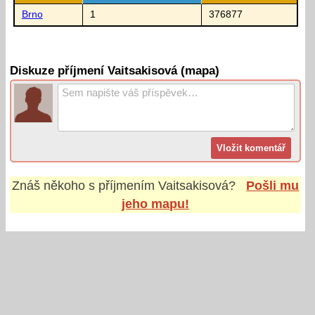
Brno
1
376877
Diskuze příjmení Vaitsakisová (mapa)
Znáš někoho s příjmením
Vaitsakisová
?
Pošli mu
jeho mapu!