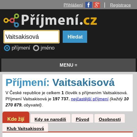
|
Přihlášení
Registrace
příjmení
jméno
MENU ≡
Příjmení:
Vaitsakisová
V České republice je celkem
1
člověk s příjmením Vaitsakisová.
Příjmení Vaitsakisová je
197 737.
nejčastější příjmení
(každý
10
270 879.
obyvatel)
.
Kde žijí
Kdy se narodili
Původ
Osobnosti
Klub Vaitsakisová