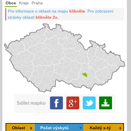
Obce
Kraje
Praha
Pro informace o oblasti na mapu
klikněte
.
Pro zobrazení
stránky oblasti
klikněte 2x.
.
Sdílet mapku
Oblast
Počet výskytů
Každý x-tý