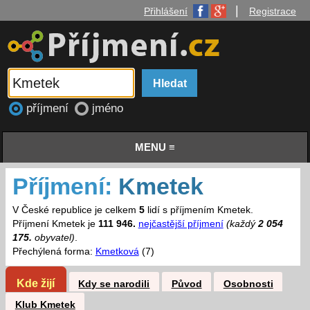
|
Přihlášení
Registrace
příjmení
jméno
MENU ≡
Příjmení:
Kmetek
V České republice je celkem
5
lidí s příjmením Kmetek.
Příjmení Kmetek je
111 946.
nejčastější příjmení
(každý
2 054
175.
obyvatel)
.
Přechýlená forma:
Kmetková
(7)
Kde žijí
Kdy se narodili
Původ
Osobnosti
Klub Kmetek