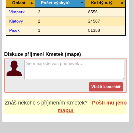
Oblast
Počet výskytů
Každý x-tý
Vimperk
2
8556
Klatovy
2
24587
Písek
1
51358
Diskuze příjmení Kmetek (mapa)
Znáš někoho s příjmením
Kmetek
?
Pošli mu jeho
mapu!