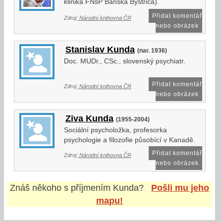
klinika FNsP Banská Bystrica).
Přidat komentář
Zdroj:
Národní knihovna ČR
nebo obrázek
Stanislav Kunda
(nar. 1936)
Doc. MUDr., CSc., slovenský psychiatr.
Přidat komentář
Zdroj:
Národní knihovna ČR
nebo obrázek
Ziva Kunda
(1955-2004)
Sociální psycholožka, profesorka
psychologie a filozofie působící v Kanadě.
Přidat komentář
Zdroj:
Národní knihovna ČR
nebo obrázek
Znáš někoho s příjmením
Kunda
?
Pošli mu jeho
mapu!