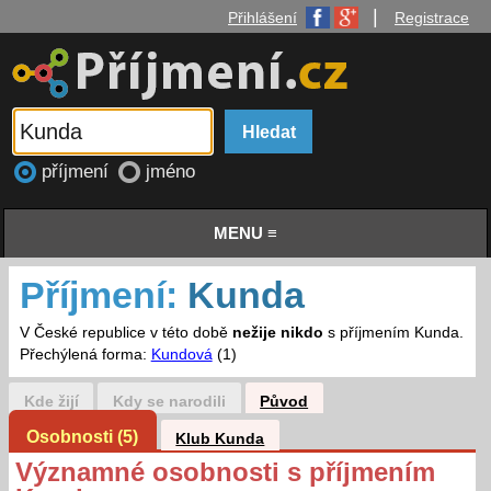
|
Přihlášení
Registrace
příjmení
jméno
MENU ≡
Příjmení:
Kunda
V České republice v této době
nežije nikdo
s příjmením Kunda.
Přechýlená forma:
Kundová
(1)
Kde žijí
Kdy se narodili
Původ
Osobnosti (5)
Klub Kunda
Významné osobnosti s příjmením