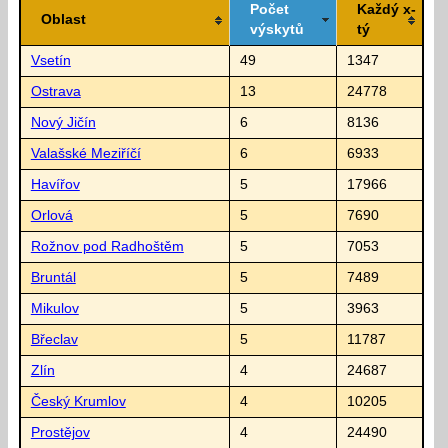
Počet
Každý x-
Oblast
výskytů
tý
Vsetín
49
1347
Ostrava
13
24778
Nový Jičín
6
8136
Valašské Meziříčí
6
6933
Havířov
5
17966
Orlová
5
7690
Rožnov pod Radhoštěm
5
7053
Bruntál
5
7489
Mikulov
5
3963
Břeclav
5
11787
Zlín
4
24687
Český Krumlov
4
10205
Prostějov
4
24490