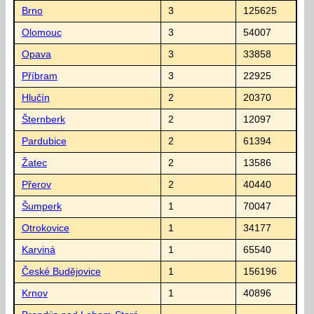
Brno
3
125625
Olomouc
3
54007
Opava
3
33858
Příbram
3
22925
Hlučín
2
20370
Šternberk
2
12097
Pardubice
2
61394
Žatec
2
13586
Přerov
2
40440
Šumperk
1
70047
Otrokovice
1
34177
Karviná
1
65540
České Budějovice
1
156196
Krnov
1
40896