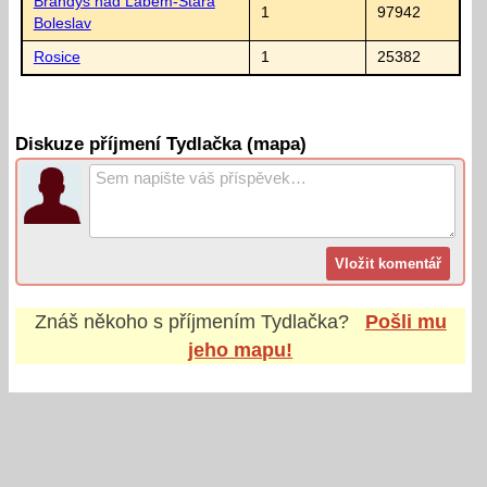
Brandýs nad Labem-Stará
1
97942
Boleslav
Rosice
1
25382
Diskuze příjmení Tydlačka (mapa)
Znáš někoho s příjmením
Tydlačka
?
Pošli mu
jeho mapu!