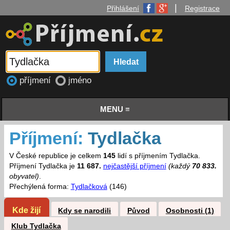
|
Přihlášení
Registrace
příjmení
jméno
MENU ≡
Příjmení:
Tydlačka
V České republice je celkem
145
lidí s příjmením Tydlačka.
Příjmení Tydlačka je
11 687.
nejčastější příjmení
(každý
70 833.
obyvatel)
.
Přechýlená forma:
Tydlačková
(146)
Kde žijí
Kdy se narodili
Původ
Osobnosti (1)
Klub Tydlačka