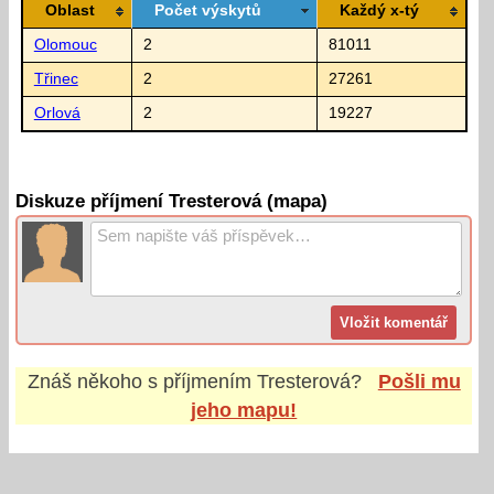
Oblast
Počet výskytů
Každý x-tý
Olomouc
2
81011
Třinec
2
27261
Orlová
2
19227
Diskuze příjmení Tresterová (mapa)
Znáš někoho s příjmením
Tresterová
?
Pošli mu
jeho mapu!