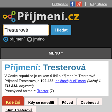
|
Přihlášení
Registrace
příjmení
jméno
MENU ≡
Příjmení:
Tresterová
V České republice je celkem
6
lidí s příjmením Tresterová.
Příjmení Tresterová je
102 488.
nejčastější příjmení
(každý
1
711 813.
obyvatel)
.
Přechýlená forma z:
Trester
(7)
Kde žijí
Kdy se narodili
Původ
Osobnosti
Klub Tresterová