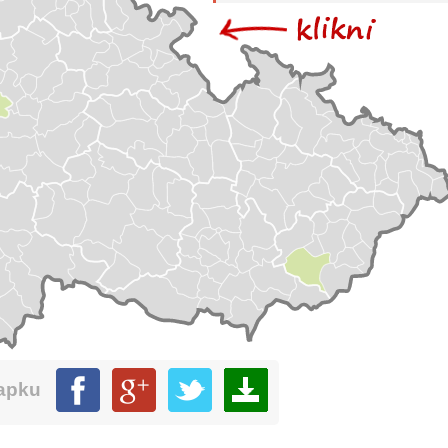
mapku