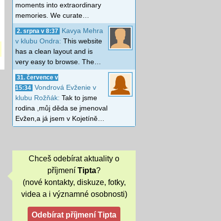
moments into extraordinary
memories. We curate…
Kavya Mehra
2. srpna v 8:37
v klubu Ondra:
This website
has a clean layout and is
very easy to browse. The…
31. července v
Vondrová Evženie v
15:34
klubu Rožňák:
Tak to jsme
rodina ,můj děda se jmenoval
Evžen,a já jsem v Kojetíně…
Chceš odebírat aktuality o
příjmení
Tipta
?
(nové kontakty, diskuze, fotky,
videa a i významné osobnosti)