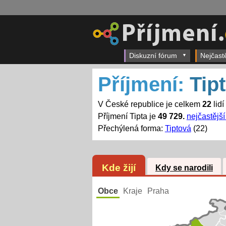
Diskuzní fórum
Nejčast
Příjmení:
Tip
V České republice je celkem
22
lidí
Příjmení Tipta je
49 729.
nejčastější
Přechýlená forma:
Tiptová
(22)
Kde žijí
Kdy se narodili
Obce
Kraje
Praha