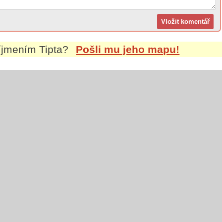
říjmením
Tipta
?
Pošli mu jeho mapu!