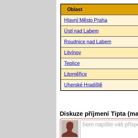
Oblast
Hlavní Město Praha
Ústí nad Labem
Roudnice nad Labem
Litvínov
Teplice
Litoměřice
Uherské Hradiště
Diskuze příjmení Tipta (m