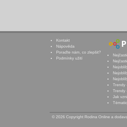
Kontakt
Nápověda
Poraďte nám, co zlepšit?
Nejčast
Podmínky užití
Nejčast
Nejoblí
Nejoblí
Nejoblí
Trendy 
Trendy -
Jak vzn
Tématic
© 2026 Copyright Rodina Online a dodavat