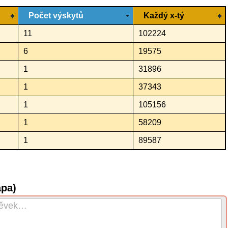
Počet výskytů
Každý x-tý
11
102224
6
19575
1
31896
1
37343
1
105156
1
58209
1
89587
apa)