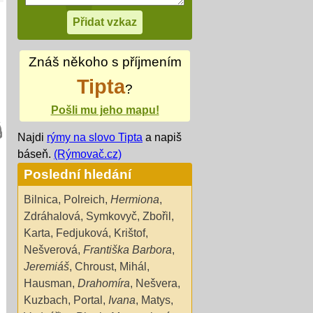
Znáš někoho s příjmením
Tipta
?
Pošli mu jeho mapu!
Najdi
rýmy na slovo Tipta
a napiš
báseň.
(Rýmovač.cz)
Poslední hledání
Bilnica
,
Polreich
,
Hermiona
,
Zdráhalová
,
Symkovyč
,
Zbořil
,
Karta
,
Fedjuková
,
Krištof
,
Nešverová
,
Františka Barbora
,
Jeremiáš
,
Chroust
,
Mihál
,
Hausman
,
Drahomíra
,
Nešvera
,
Kuzbach
,
Portal
,
Ivana
,
Matys
,