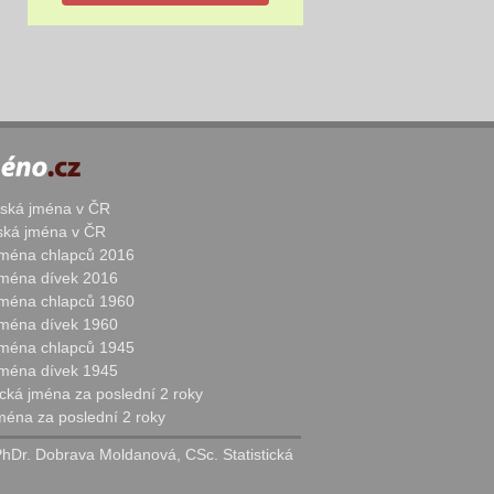
žská jména v ČR
nská jména v ČR
 jména chlapců 2016
 jména dívek 2016
 jména chlapců 1960
 jména dívek 1960
 jména chlapců 1945
 jména dívek 1945
cká jména za poslední 2 roky
jména za poslední 2 roky
PhDr. Dobrava Moldanová, CSc. Statistická