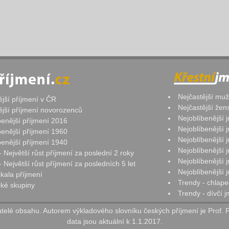
Nejčastější mu
ější příjmení v ČR
Nejčastější že
ější příjmení novorozenců
Nejoblíbenější
benější příjmení 2016
Nejoblíbenější
benější příjmení 1960
Nejoblíbenější
benější příjmení 1940
Nejoblíbenější
- Největší růst příjmení za poslední 2 roky
Nejoblíbenější
 Největší růst příjmení za posledních 5 let
Nejoblíbenější
ikala příjmení
Trendy - chlape
ké skupiny
Trendy - dívčí 
elé obsahu. Autorem výkladového slovníku českých příjmení je Prof. 
data jsou aktuální k 1.1.2017.