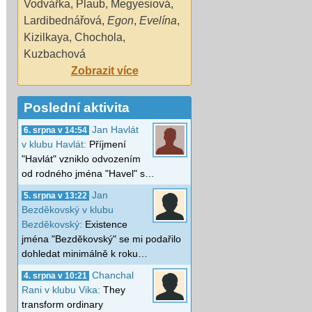
Vodvářka
,
Plaub
,
Megyesiová
,
Lardibednářová
,
Egon
,
Evelína
,
Kizilkaya
,
Chochola
,
Kuzbachová
Zobrazit více
Poslední aktivita
Jan Havlát
6. srpna v 14:54
v klubu Havlát:
Příjmení
"Havlát" vzniklo odvozením
od rodného jména "Havel" s…
Jan
5. srpna v 13:22
Bezděkovský v klubu
Bezděkovský:
Existence
jména "Bezděkovský" se mi podařilo
dohledat minimálně k roku…
Chanchal
4. srpna v 10:21
Rani v klubu Vika:
They
transform ordinary