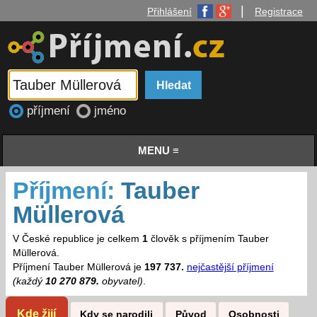
|
Přihlášení
Registrace
příjmení
jméno
MENU ≡
Příjmení:
Tauber
Müllerová
V České republice je celkem
1
člověk s příjmením Tauber
Müllerová.
Příjmení Tauber Müllerová je
197 737.
nejčastější příjmení
(každý
10 270 879.
obyvatel)
.
Kde žijí
Kdy se narodili
Původ
Osobnosti