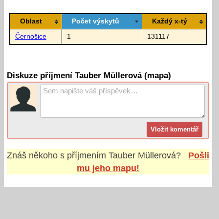
Oblast
Počet výskytů
Každý x-tý
Černošice
1
131117
Diskuze příjmení Tauber Müllerová (mapa)
Znáš někoho s příjmením
Tauber Müllerová
?
Pošli
mu jeho mapu!