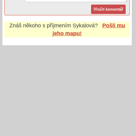
Znáš někoho s příjmením
Sykalová
?
Pošli mu
jeho mapu!