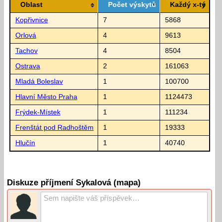
Oblast
Počet výskytů
Každý x-tý
Kopřivnice
7
5868
Orlová
4
9613
Tachov
4
8504
Ostrava
2
161063
Mladá Boleslav
1
100700
Hlavní Město Praha
1
1124473
Frýdek-Místek
1
111234
Frenštát pod Radhoštěm
1
19333
Hlučín
1
40740
Diskuze příjmení Sykalová (mapa)