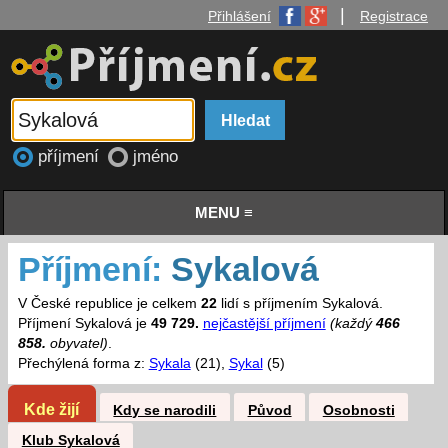
|
Přihlášení
Registrace
příjmení
jméno
MENU ≡
Příjmení:
Sykalová
V České republice je celkem
22
lidí s příjmením Sykalová.
Příjmení Sykalová je
49 729.
nejčastější příjmení
(každý
466
858.
obyvatel)
.
Přechýlená forma z:
Sykala
(21),
Sykal
(5)
Kde žijí
Kdy se narodili
Původ
Osobnosti
Klub Sykalová