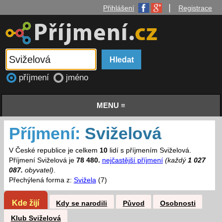
|
Přihlášení
Registrace
příjmení
jméno
MENU ≡
Příjmení:
Sviželová
V České republice je celkem
10
lidí s příjmením Sviželová.
Příjmení Sviželová je
78 480.
nejčastější příjmení
(každý
1 027
087.
obyvatel)
.
Přechýlená forma z:
Svižela
(7)
Kde žijí
Kdy se narodili
Původ
Osobnosti
Klub Sviželová