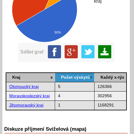
kraj
50%
Sdílet graf
Kraj
Počet výskytů
Každý x-tý
Olomoucký kraj
5
126366
Moravskoslezský kraj
4
302956
Jihomoravský kraj
1
1168291
Diskuze příjmení Sviželová (mapa)