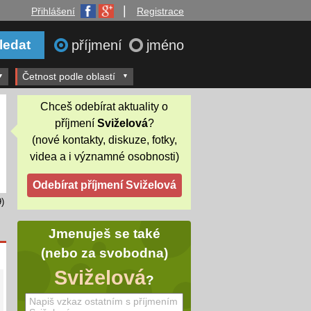
|
Přihlášení
Registrace
příjmení
jméno
Četnost podle oblastí
Chceš odebírat aktuality o
příjmení
Sviželová
?
(nové kontakty, diskuze, fotky,
videa a i významné osobnosti)
)
Jmenuješ se také
(nebo za svobodna)
Sviželová
?