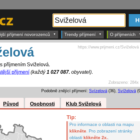
ější příjmení novorozenců
Trendy příjmení
O příjmeních
https://www.prijmeni.cz/Sviželová
želová
 s příjmením Sviželová.
tější příjmení
(každý
1 027 087.
obyvatel)
.
Zobrazeno:
284x
Podobně znějící příjmení:
Svízelová
(36),
Svíželová
(9
Původ
Osobnosti
Klub Sviželová
Tip:
Pro informace o oblasti na mapu
klikněte
.
Pro zobrazení stránky
oblasti
klikněte 2x.
.