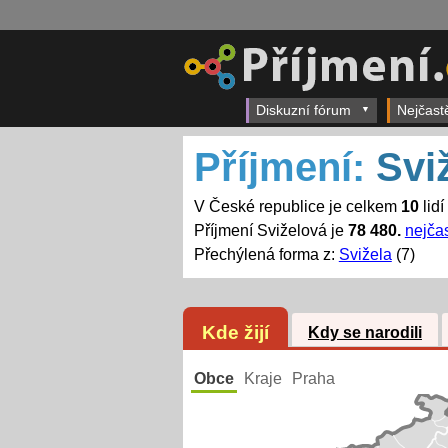
Diskuzní fórum
Nejčast
Příjmení:
Svi
V České republice je celkem
10
lidí
Příjmení Sviželová je
78 480.
nejčas
Přechýlená forma z:
Svižela
(7)
Kde žijí
Kdy se narodili
Obce
Kraje
Praha