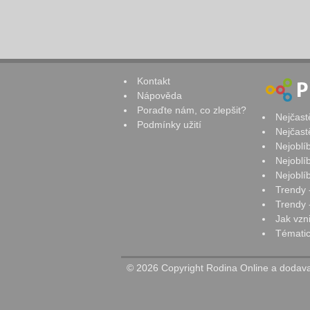
Kontakt
Nápověda
Poraďte nám, co zlepšit?
Nejčast
Podmínky užití
Nejčast
Nejoblí
Nejoblí
Nejoblí
Trendy 
Trendy -
Jak vzn
Tématic
© 2026 Copyright Rodina Online a dodavat