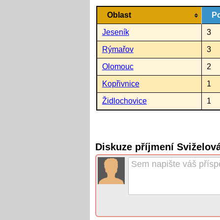
Oblast
Po
Jeseník
3
Rýmařov
3
Olomouc
2
Kopřivnice
1
Židlochovice
1
Diskuze příjmení Sviželov