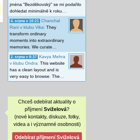
jména "Bezděkovský" se mi podařilo
dohledat minimálně k roku…
Chanchal
4. srpna v 10:21
Rani v klubu Vika:
They
transform ordinary
moments into extraordinary
memories. We curate…
Kavya Mehra
2. srpna v 8:37
v klubu Ondra:
This website
has a clean layout and is
very easy to browse. The…
Chceš odebírat aktuality o
příjmení
Sviželová
?
(nové kontakty, diskuze, fotky,
videa a i významné osobnosti)