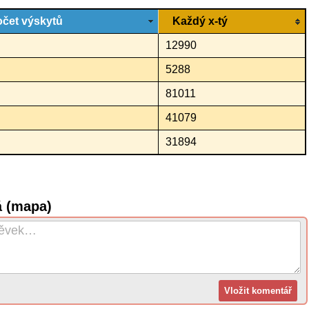
čet výskytů
Každý x-tý
12990
5288
81011
41079
31894
á (mapa)