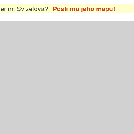
jmením
Sviželová
?
Pošli mu jeho mapu!