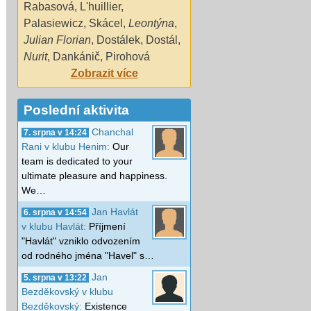
Rabasová
,
L'huillier
,
Palasiewicz
,
Skácel
,
Leontýna
,
Julian Florian
,
Dostálek
,
Dostál
,
Nurit
,
Dankánič
,
Pirohová
Zobrazit více
Poslední aktivita
Chanchal
7. srpna v 14:24
Rani v klubu Henim:
Our
team is dedicated to your
ultimate pleasure and happiness.
We…
Jan Havlát
6. srpna v 14:54
v klubu Havlát:
Příjmení
"Havlát" vzniklo odvozením
od rodného jména "Havel" s…
Jan
5. srpna v 13:22
Bezděkovský v klubu
Bezděkovský:
Existence