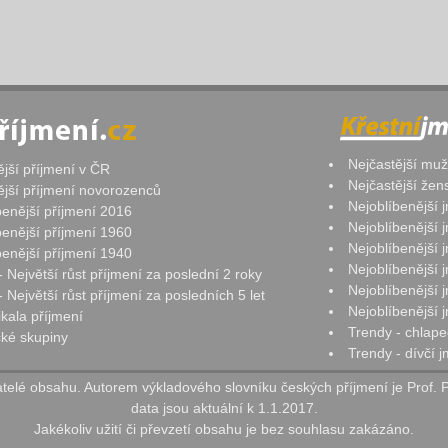
Nejčastější mu
ější příjmení v ČR
Nejčastější že
ější příjmení novorozenců
Nejoblíbenější
benější příjmení 2016
Nejoblíbenější
benější příjmení 1960
Nejoblíbenější
benější příjmení 1940
Nejoblíbenější
- Největší růst příjmení za poslední 2 roky
Nejoblíbenější
 Největší růst příjmení za posledních 5 let
Nejoblíbenější
ikala příjmení
Trendy - chlape
ké skupiny
Trendy - dívčí 
elé obsahu. Autorem výkladového slovníku českých příjmení je Prof. 
data jsou aktuální k 1.1.2017.
Jakékoliv užití či převzetí obsahu je bez souhlasu zakázáno.