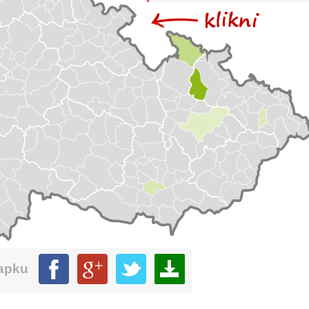
mapku