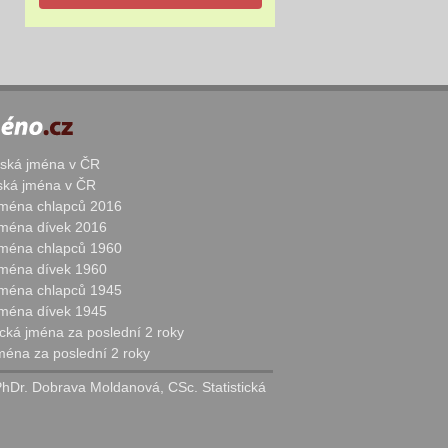
žská jména v ČR
nská jména v ČR
 jména chlapců 2016
 jména dívek 2016
 jména chlapců 1960
 jména dívek 1960
 jména chlapců 1945
 jména dívek 1945
cká jména za poslední 2 roky
jména za poslední 2 roky
PhDr. Dobrava Moldanová, CSc. Statistická