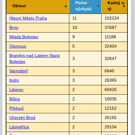
Počet
Každý x-
Oblast
výskytů
tý
Hlavní Město Praha
11
102224
Brno
10
37687
Mladá Boleslav
9
11188
Olomouc
5
32404
Brandýs nad Labem-Stará
3
32647
Boleslav
Varnsdorf
3
6640
Kolín
3
26365
Liberec
2
69420
Bílina
2
10035
Přelouč
2
12152
Uherský Brod
2
26155
Litoměřice
2
29104