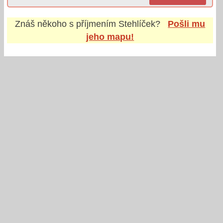
Znáš někoho s příjmením
Stehlíček
?
Pošli mu
jeho mapu!