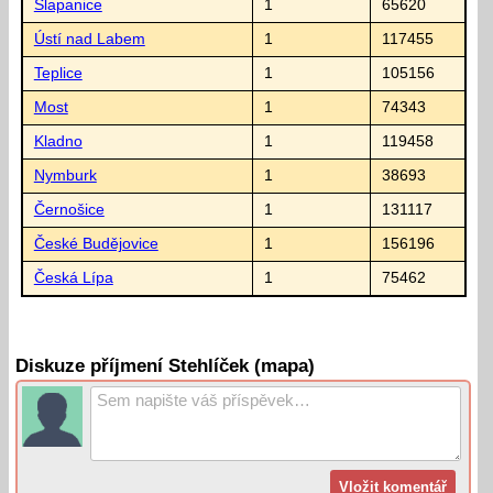
Šlapanice
1
65620
Ústí nad Labem
1
117455
Teplice
1
105156
Most
1
74343
Kladno
1
119458
Nymburk
1
38693
Černošice
1
131117
České Budějovice
1
156196
Česká Lípa
1
75462
Diskuze příjmení Stehlíček (mapa)