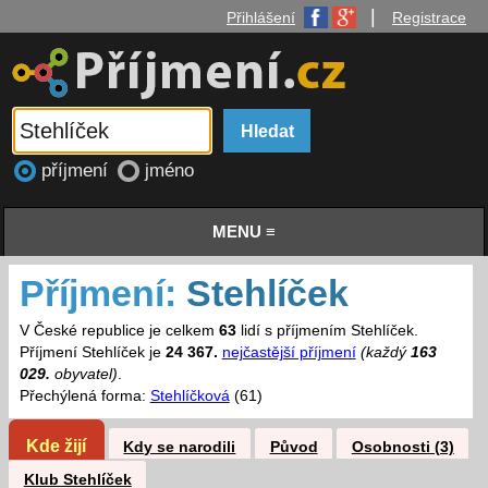
|
Přihlášení
Registrace
příjmení
jméno
MENU ≡
Příjmení:
Stehlíček
V České republice je celkem
63
lidí s příjmením Stehlíček.
Příjmení Stehlíček je
24 367.
nejčastější příjmení
(každý
163
029.
obyvatel)
.
Přechýlená forma:
Stehlíčková
(61)
Kde žijí
Kdy se narodili
Původ
Osobnosti (3)
Klub Stehlíček