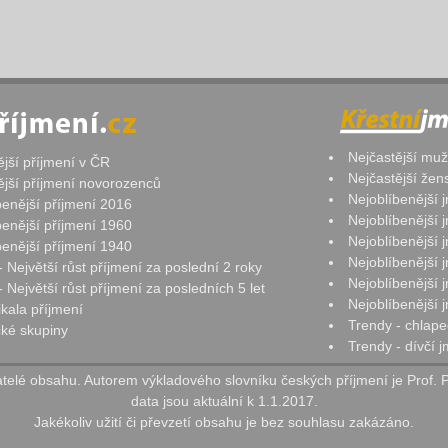
Nejčastější mu
ější příjmení v ČR
Nejčastější že
ější příjmení novorozenců
Nejoblíbenější
benější příjmení 2016
Nejoblíbenější
benější příjmení 1960
Nejoblíbenější
benější příjmení 1940
Nejoblíbenější
- Největší růst příjmení za poslední 2 roky
Nejoblíbenější
 Největší růst příjmení za posledních 5 let
Nejoblíbenější
ikala příjmení
Trendy - chlape
ké skupiny
Trendy - dívčí 
elé obsahu. Autorem výkladového slovníku českých příjmení je Prof. 
data jsou aktuální k 1.1.2017.
Jakékoliv užití či převzetí obsahu je bez souhlasu zakázáno.