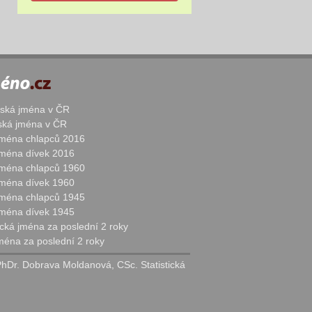
žská jména v ČR
nská jména v ČR
 jména chlapců 2016
 jména dívek 2016
 jména chlapců 1960
 jména dívek 1960
 jména chlapců 1945
 jména dívek 1945
cká jména za poslední 2 roky
jména za poslední 2 roky
PhDr. Dobrava Moldanová, CSc. Statistická