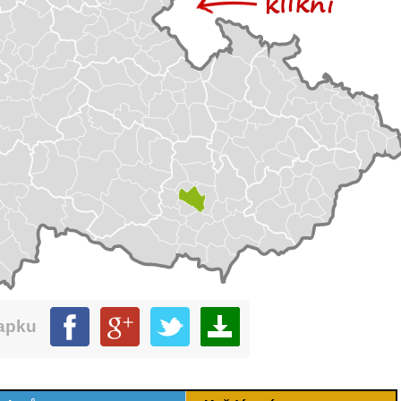
mapku