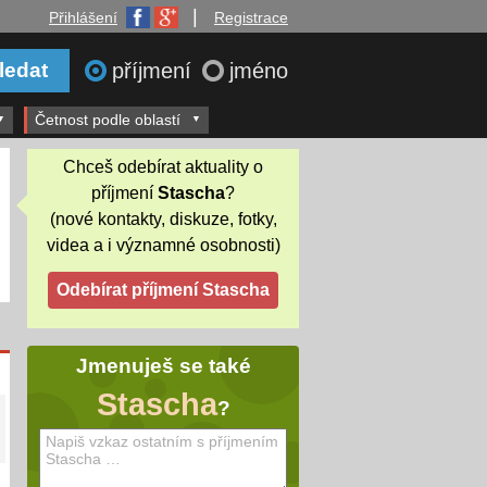
|
Přihlášení
Registrace
příjmení
jméno
Četnost podle oblastí
Chceš odebírat aktuality o
příjmení
Stascha
?
(nové kontakty, diskuze, fotky,
videa a i významné osobnosti)
Jmenuješ se také
Stascha
?