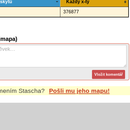
ýskytů
Každý x-tý
376877
(mapa)
jmením
Stascha
?
Pošli mu jeho mapu!