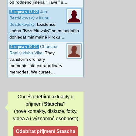
od rodného jména "Havel" s…
Jan
5. srpna v 13:22
Bezděkovský v klubu
Bezděkovský:
Existence
jména "Bezděkovský" se mi podařilo
dohledat minimálně k roku…
Chanchal
4. srpna v 10:21
Rani v klubu Vika:
They
transform ordinary
moments into extraordinary
memories. We curate…
Chceš odebírat aktuality o
příjmení
Stascha
?
(nové kontakty, diskuze, fotky,
videa a i významné osobnosti)