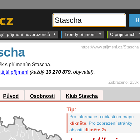
ější příjmení novorozenců
Trendy příjmení
O příjmeních
https://www.prijmeni.cz/Stascha
scha
k s příjmením Stascha.
tější příjmení
(každý
10 270 879.
obyvatel)
.
Zobrazeno:
233x
Původ
Osobnosti
Klub Stascha
Tip:
Pro informace o oblasti na mapu
klikněte
.
Pro zobrazení stránky
oblasti
klikněte 2x.
.