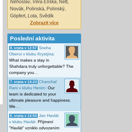
Něhoslav
,
Věra Eliška
,
Nett
,
Novák
,
Polinská
,
Polinský
,
Göpfert
,
Lota
,
Svědík
Zobrazit více
Poslední aktivita
Sneha
8. srpna v 12:57
Oberoi v klubu Krystýna:
What makes a stay in
Shahdara truly unforgettable? The
company you…
Chanchal
7. srpna v 14:24
Rani v klubu Henim:
Our
team is dedicated to your
ultimate pleasure and happiness.
We…
Jan Havlát
6. srpna v 14:54
v klubu Havlát:
Příjmení
"Havlát" vzniklo odvozením