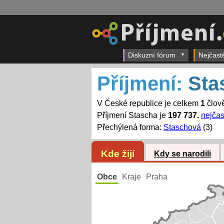
Diskuzní fórum
Nejčast
Příjmení:
Sta
V České republice je celkem
1
člově
Příjmení Stascha je
197 737.
nejčas
Přechýlená forma:
Staschová
(3)
Kde žijí
Kdy se narodili
Obce
Kraje
Praha