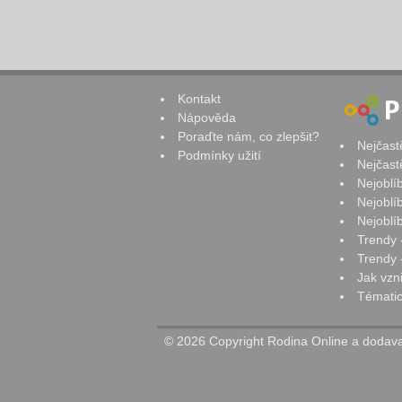
Kontakt
Nápověda
Poraďte nám, co zlepšit?
Nejčast
Podmínky užití
Nejčast
Nejoblí
Nejoblí
Nejoblí
Trendy 
Trendy -
Jak vzn
Tématic
© 2026 Copyright Rodina Online a dodavat