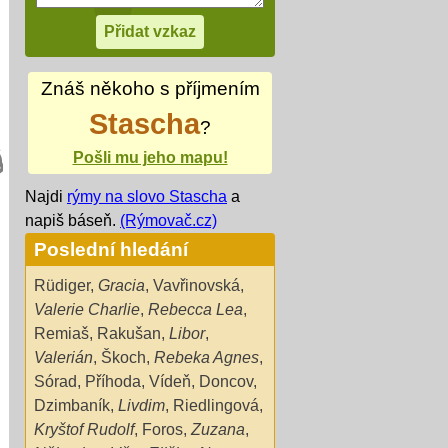
Znáš někoho s příjmením
Stascha
?
Pošli mu jeho mapu!
Najdi
rýmy na slovo Stascha
a
napiš báseň.
(Rýmovač.cz)
Poslední hledání
Rüdiger
,
Gracia
,
Vavřinovská
,
Valerie Charlie
,
Rebecca Lea
,
Remiaš
,
Rakušan
,
Libor
,
Valerián
,
Škoch
,
Rebeka Agnes
,
Sórad
,
Příhoda
,
Vídeň
,
Doncov
,
Dzimbaník
,
Livdim
,
Riedlingová
,
Kryštof Rudolf
,
Foros
,
Zuzana
,