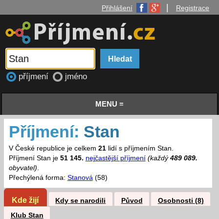
|
Přihlášení
Registrace
příjmení
jméno
MENU ≡
Příjmení:
Stan
V České republice je celkem
21
lidí s příjmením Stan.
Příjmení Stan je
51 145.
nejčastější příjmení
(každý
489 089.
obyvatel)
.
Přechýlená forma:
Stanová
(58)
Kde žijí
Kdy se narodili
Původ
Osobnosti (8)
Klub Stan