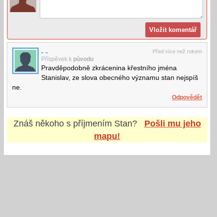
- -
Před více než rokem
Příspěvek k
původu
Pravděpodobně zkrácenina křestního jména
Stanislav, ze slova obecného významu stan nejspíš
ne.
Odpovědět
Znáš někoho s příjmením
Stan
?
Pošli mu jeho
mapu!