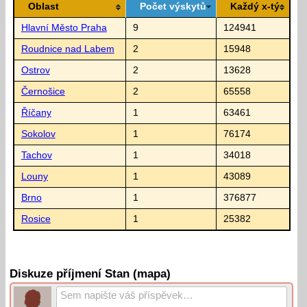
Oblast
Počet výskytů
Každý x-tý
Hlavní Město Praha
9
124941
Roudnice nad Labem
2
15948
Ostrov
2
13628
Černošice
2
65558
Říčany
1
63461
Sokolov
1
76174
Tachov
1
34018
Louny
1
43089
Brno
1
376877
Rosice
1
25382
Diskuze příjmení Stan (mapa)