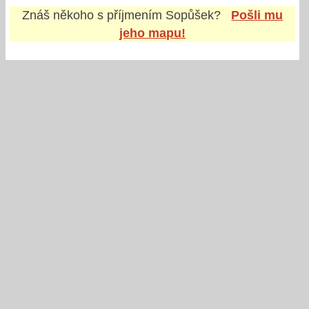
Znáš někoho s příjmením
Sopůšek
?
Pošli mu
jeho mapu!