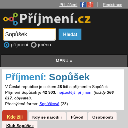
|
Přihlášení
Registrace
příjmení
jméno
MENU ≡
Příjmení:
Sopůšek
V České republice je celkem
28
lidí s příjmením Sopůšek.
Příjmení Sopůšek je
42 903.
nejčastější příjmení
(každý
366
817.
obyvatel)
.
Přechýlená forma:
Sopůšková
(28)
Kde žijí
Kdy se narodili
Původ
Osobnosti
Klub Sopůšek