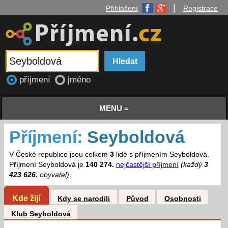
|
Přihlášení
Registrace
příjmení
jméno
MENU ≡
Příjmení:
Seyboldová
V České republice jsou celkem
3
lidé s příjmením Seyboldová.
Příjmení Seyboldová je
140 274.
nejčastější příjmení
(každý
3
423 626.
obyvatel)
.
Kde žijí
Kdy se narodili
Původ
Osobnosti
Klub Seyboldová