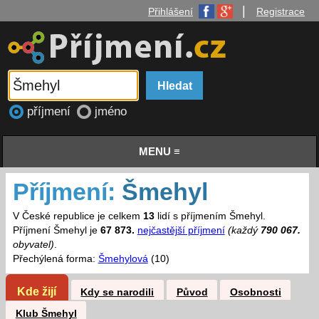
|
Přihlášení
Registrace
příjmení
jméno
MENU ≡
Příjmení:
Šmehyl
V České republice je celkem
13
lidí s příjmením Šmehyl.
Příjmení Šmehyl je
67 873.
nejčastější příjmení
(každý
790 067.
obyvatel)
.
Přechýlená forma:
Šmehylová
(10)
Kde žijí
Kdy se narodili
Původ
Osobnosti
Klub Šmehyl