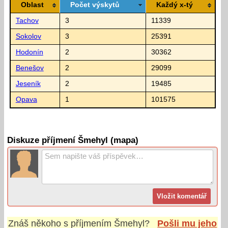
Oblast
Počet výskytů
Každý x-tý
Tachov
3
11339
Sokolov
3
25391
Hodonín
2
30362
Benešov
2
29099
Jeseník
2
19485
Opava
1
101575
Diskuze příjmení Šmehyl (mapa)
Znáš někoho s příjmením
Šmehyl
?
Pošli mu jeho