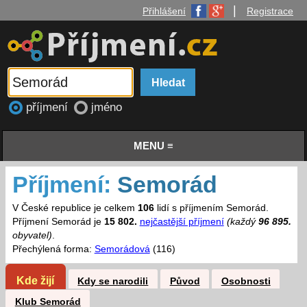
|
Přihlášení
Registrace
příjmení
jméno
MENU ≡
Příjmení:
Semorád
V České republice je celkem
106
lidí s příjmením Semorád.
Příjmení Semorád je
15 802.
nejčastější příjmení
(každý
96 895.
obyvatel)
.
Přechýlená forma:
Semorádová
(116)
Kde žijí
Kdy se narodili
Původ
Osobnosti
Klub Semorád