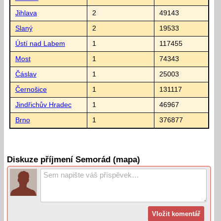
Jihlava
2
49143
Slaný
2
19533
Ústí nad Labem
1
117455
Most
1
74343
Čáslav
1
25003
Černošice
1
131117
Jindřichův Hradec
1
46967
Brno
1
376877
Diskuze příjmení Semorád (mapa)