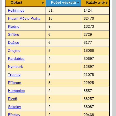
Oblast
Počet výskytů
Každý x-tý
Pelhřimov
31
1424
Hlavní Město Praha
18
62470
Kladno
9
13273
Stříbro
6
2729
Dačice
6
3177
Znojmo
5
18066
Pardubice
4
30697
Nymburk
3
12897
Trutnov
3
21075
Příbram
3
22925
Humpolec
2
8557
Plzeň
2
88257
Sokolov
2
38087
Břeclav
2
29468