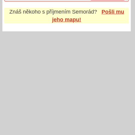
Znáš někoho s příjmením
Semorád
?
Pošli mu
jeho mapu!