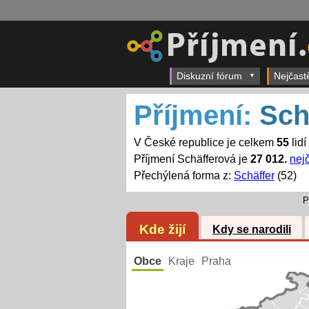
Diskuzní fórum
Nejčast
Příjmení:
Sch
V České republice je celkem
55
lidí
Příjmení Schäfferová je
27 012.
nejč
Přechýlená forma z:
Schäffer
(52)
P
Kde žijí
Kdy se narodili
Obce
Kraje
Praha