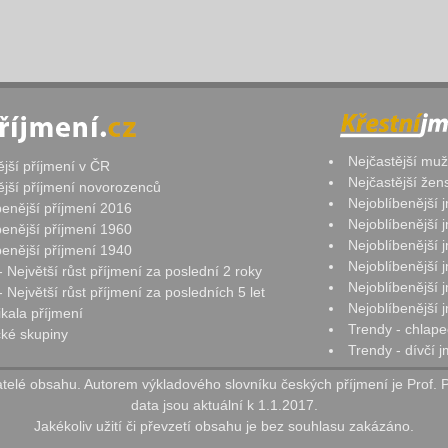
Nejčastější mu
ější příjmení v ČR
Nejčastější že
ější příjmení novorozenců
Nejoblíbenější
benější příjmení 2016
Nejoblíbenější
benější příjmení 1960
Nejoblíbenější
benější příjmení 1940
Nejoblíbenější
- Největší růst příjmení za poslední 2 roky
Nejoblíbenější
 Největší růst příjmení za posledních 5 let
Nejoblíbenější
ikala příjmení
Trendy - chlape
ké skupiny
Trendy - dívčí 
elé obsahu. Autorem výkladového slovníku českých příjmení je Prof. 
data jsou aktuální k 1.1.2017.
Jakékoliv užití či převzetí obsahu je bez souhlasu zakázáno.