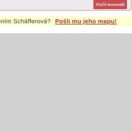
mením
Schäfferová
?
Pošli mu jeho mapu!