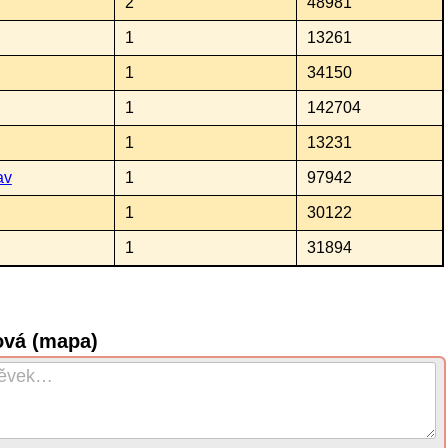
2
48981
1
13261
1
34150
1
142704
1
13231
av
1
97942
1
30122
1
31894
ová (mapa)