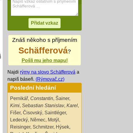
Znáš někoho s příjmením
Schäfferová
?
Pošli mu jeho mapu!
Najdi
rýmy na slovo Schäfferová
a
napiš báseň.
(Rýmovač.cz)
Poslední hledání
Pernikář
,
Constantin
,
Šainer
,
Kimi
,
Sebastian Stanislav
,
Karel
,
Fišer
,
Čisovský
,
Saintléger
,
Ledecký
,
Němec
,
Motýl
,
Reisinger
,
Schmitzer
,
Hýsek
,