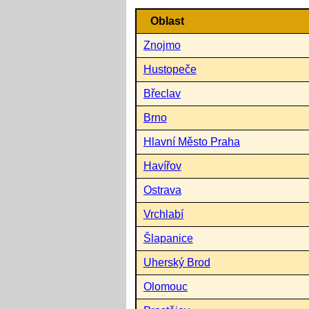
Oblast
Znojmo
Hustopeče
Břeclav
Brno
Hlavní Město Praha
Havířov
Ostrava
Vrchlabí
Šlapanice
Uherský Brod
Olomouc