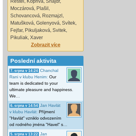
Restel
,
Kopřiva
,
Šnajdr
,
Moczárová
,
Plašil
,
Schovancová
,
Rozmajzl
,
Matušková
,
Golenyová
,
Svítek
,
Fejfar
,
Pikuljaková
,
Svitek
,
Pikuliak
,
Xaver
Zobrazit více
Poslední aktivita
Chanchal
7. srpna v 14:24
Rani v klubu Henim:
Our
team is dedicated to your
ultimate pleasure and happiness.
We…
Jan Havlát
6. srpna v 14:54
v klubu Havlát:
Příjmení
"Havlát" vzniklo odvozením
od rodného jména "Havel" s…
Jan
5. srpna v 13:22