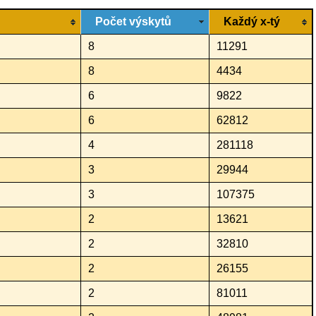
Počet výskytů
Každý x-tý
8
11291
8
4434
6
9822
6
62812
4
281118
3
29944
3
107375
2
13621
2
32810
2
26155
2
81011