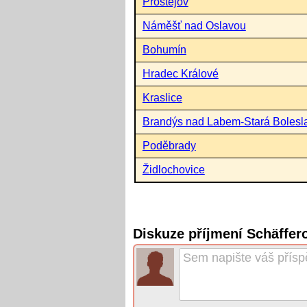
Prostějov
Náměšť nad Oslavou
Bohumín
Hradec Králové
Kraslice
Brandýs nad Labem-Stará Bolesl
Poděbrady
Židlochovice
Diskuze příjmení Schäffer