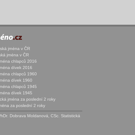
žská jména v ČR
nská jména v ČR
 jména chlapců 2016
 jména dívek 2016
 jména chlapců 1960
 jména dívek 1960
 jména chlapců 1945
 jména dívek 1945
cká jména za poslední 2 roky
jména za poslední 2 roky
PhDr. Dobrava Moldanová, CSc. Statistická