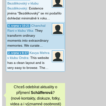
Bezděkovský v klubu
Bezděkovský:
Existence
jména "Bezděkovský" se mi podařilo
dohledat minimálně k roku…
Chanchal
4. srpna v 10:21
Rani v klubu Vika:
They
transform ordinary
moments into extraordinary
memories. We curate…
Kavya Mehra
2. srpna v 8:37
v klubu Ondra:
This website
has a clean layout and is
very easy to browse. The…
Chceš odebírat aktuality o
příjmení
Schäfferová
?
(nové kontakty, diskuze, fotky,
videa a i významné osobnosti)