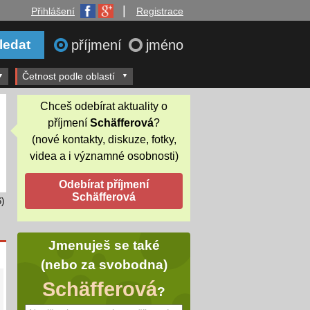
|
Přihlášení
Registrace
příjmení
jméno
Četnost podle oblastí
Chceš odebírat aktuality o
příjmení
Schäfferová
?
(nové kontakty, diskuze, fotky,
videa a i významné osobnosti)
)
Jmenuješ se také
(nebo za svobodna)
Schäfferová
?