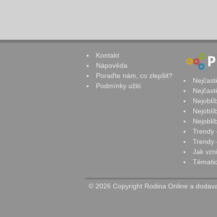
Kontakt
Nápověda
Poraďte nám, co zlepšit?
Nejčast
Podmínky užití
Nejčast
Nejoblí
Nejoblí
Nejoblí
Trendy 
Trendy -
Jak vzn
Tématic
© 2026 Copyright Rodina Online a dodavat