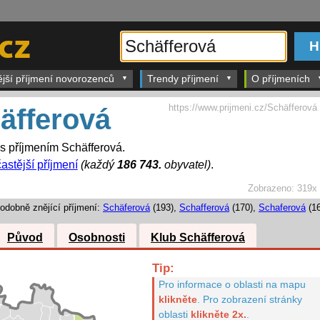
ější příjmení novorozenců
Trendy příjmení
O příjmeních
https://www.prijmeni.cz/Schäfferová
äfferová
 s příjmením Schäfferová.
astější příjmení
(každý
186 743.
obyvatel)
.
Zobrazeno:
319x
odobně znějící příjmení:
Schäferová
(193),
Schafferová
(170),
Schaferová
(16
Původ
Osobnosti
Klub Schäfferová
Tip:
Pro informace o oblasti na mapu
klikněte
.
Pro zobrazení stránky
oblasti
klikněte 2x.
.