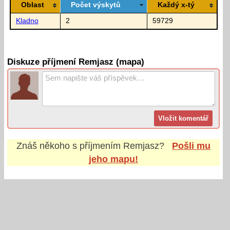
Oblast
Počet výskytů
Každý x-tý
Kladno
2
59729
Diskuze příjmení Remjasz (mapa)
Znáš někoho s příjmením
Remjasz
?
Pošli mu
jeho mapu!