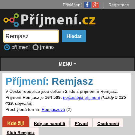
|
Přihlášení
Registrace
příjmení
jméno
MENU ≡
Příjmení:
Remjasz
V České republice jsou celkem
2
lidé s příjmením Remjasz.
Příjmení Remjasz je
164 509.
nejčastější příjmení
(každý
5 135
439.
obyvatel)
.
Přechýlená forma:
Remjaszová
(2)
Kde žijí
Kdy se narodili
Původ
Osobnosti
Klub Remjasz