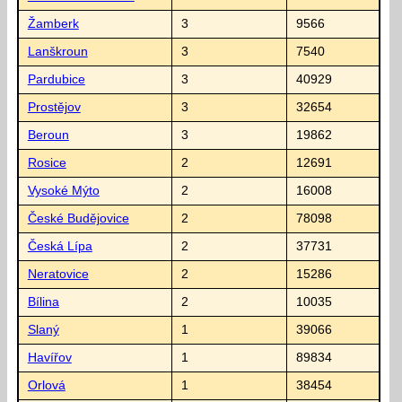
Žamberk
3
9566
Lanškroun
3
7540
Pardubice
3
40929
Prostějov
3
32654
Beroun
3
19862
Rosice
2
12691
Vysoké Mýto
2
16008
České Budějovice
2
78098
Česká Lípa
2
37731
Neratovice
2
15286
Bílina
2
10035
Slaný
1
39066
Havířov
1
89834
Orlová
1
38454