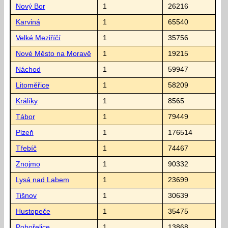
Nový Bor
1
26216
Karviná
1
65540
Velké Meziříčí
1
35756
Nové Město na Moravě
1
19215
Náchod
1
59947
Litoměřice
1
58209
Králíky
1
8565
Tábor
1
79449
Plzeň
1
176514
Třebíč
1
74467
Znojmo
1
90332
Lysá nad Labem
1
23699
Tišnov
1
30639
Hustopeče
1
35475
Pohořelice
1
13868