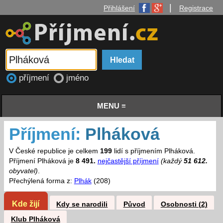
|
Přihlášení
Registrace
příjmení
jméno
MENU ≡
Příjmení:
Plháková
V České republice je celkem
199
lidí s příjmením Plháková.
Příjmení Plháková je
8 491.
nejčastější příjmení
(každý
51 612.
obyvatel)
.
Přechýlená forma z:
Plhák
(208)
Kde žijí
Kdy se narodili
Původ
Osobnosti (2)
Klub Plháková