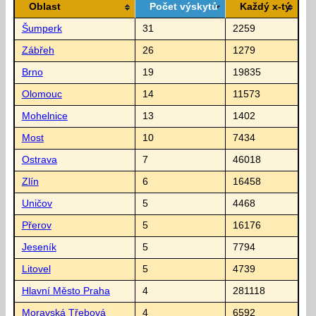
Oblast
Počet výskytů
Každý x-tý
Šumperk
31
2259
Zábřeh
26
1279
Brno
19
19835
Olomouc
14
11573
Mohelnice
13
1402
Most
10
7434
Ostrava
7
46018
Zlín
6
16458
Uničov
5
4468
Přerov
5
16176
Jeseník
5
7794
Litovel
5
4739
Hlavní Město Praha
4
281118
Moravská Třebová
4
6592