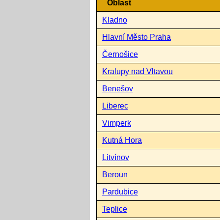
Oblast
Kladno
Hlavní Město Praha
Černošice
Kralupy nad Vltavou
Benešov
Liberec
Vimperk
Kutná Hora
Litvínov
Beroun
Pardubice
Teplice