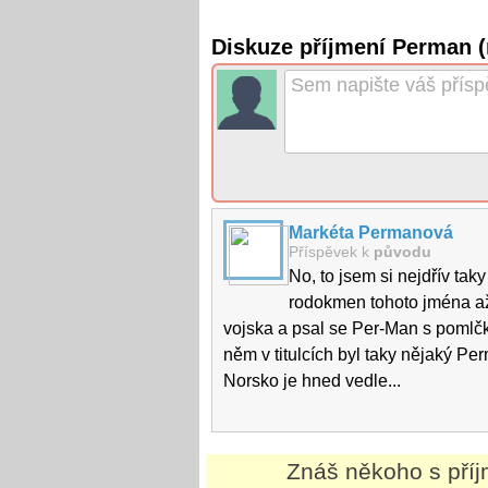
Diskuze příjmení Perman 
Markéta Permanová
Příspěvek k
původu
No, to jsem si nejdřív ta
rodokmen tohoto jména až 
vojska a psal se Per-Man s pomlčko
něm v titulcích byl taky nějaký Pe
Norsko je hned vedle...
Znáš někoho s př