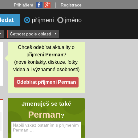
|
Přihlášení
Registrace
příjmení
jméno
Četnost podle oblastí
Chceš odebírat aktuality o
příjmení
Perman
?
(nové kontakty, diskuze, fotky,
videa a i významné osobnosti)
Jmenuješ se také
Perman
?