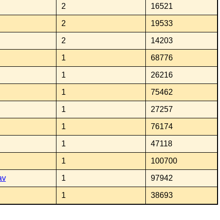
2
16521
2
19533
2
14203
1
68776
1
26216
1
75462
1
27257
1
76174
1
47118
1
100700
av
1
97942
1
38693