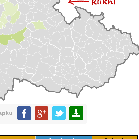
mapku