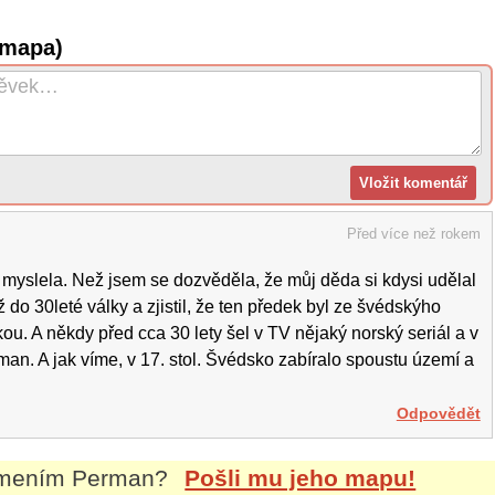
(mapa)
Před více než rokem
ky myslela. Než jsem se dozvěděla, že můj děda si kdysi udělal
do 30leté války a zjistil, že ten předek byl ze švédskýho
u. A někdy před cca 30 lety šel v TV nějaký norský seriál a v
rman. A jak víme, v 17. stol. Švédsko zabíralo spoustu území a
Odpovědět
íjmením
Perman
?
Pošli mu jeho mapu!