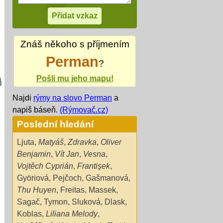
Znáš někoho s příjmením
Perman
?
Pošli mu jeho mapu!
Najdi
rýmy na slovo Perman
a
napiš báseň.
(Rýmovač.cz)
Poslední hledání
Ljuta
,
Matyáš
,
Zdravka
,
Oliver
Benjamin
,
Vít Jan
,
Vesna
,
Vojtěch Cyprián
,
Frantişek
,
Györiová
,
Pejčoch
,
Gašmanová
,
Thu Huyen
,
Freitas
,
Massek
,
Sagač
,
Tymon
,
Sluková
,
Dlask
,
Koblas
,
Liliana Melody
,