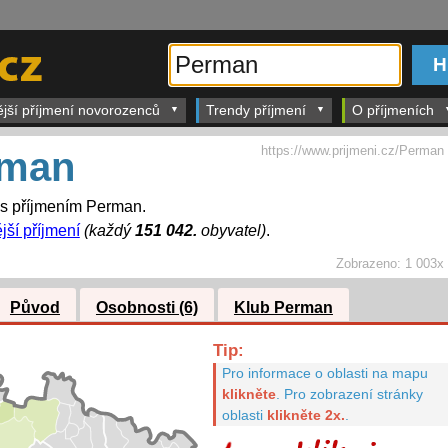
ější příjmení novorozenců
Trendy příjmení
O příjmeních
https://www.prijmeni.cz/Perman
rman
 s příjmením Perman.
jší příjmení
(každý
151 042.
obyvatel)
.
Zobrazeno:
1 003x
Původ
Osobnosti (6)
Klub Perman
Tip:
Pro informace o oblasti na mapu
klikněte
.
Pro zobrazení stránky
oblasti
klikněte 2x.
.