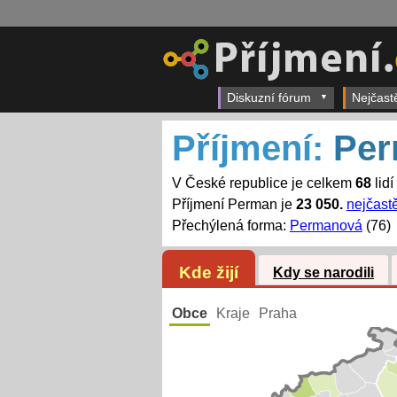
Diskuzní fórum
Nejčast
Příjmení:
Pe
V České republice je celkem
68
lidí
Příjmení Perman je
23 050.
nejčastě
Přechýlená forma:
Permanová
(76)
Kde žijí
Kdy se narodili
Obce
Kraje
Praha